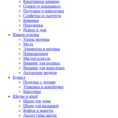
Креативное вязание
Одеяло и покрывало
Подушки и наволочки
Салфетки и скатерти
Коврики
Праздники
Разное в дом
Вяжем основы
Узоры мотивы
Мода
Элементы и мотивы
Начинающим
Мастер-классы
Вязание для полных
Вязание для животных
Авторские модели
Бумага
Поделки с детьми
Упаковка и коробочки
Квиллинг
Шитье и крой
Шьем для дома
Шьем для малышей
Кофты и жакеты
Аксессуары шитье