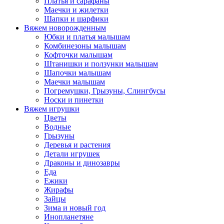
Платья и сарафаны
Маечки и жилетки
Шапки и шарфики
Вяжем новорожденным
Юбки и платья малышам
Комбинезоны малышам
Кофточки малышам
Штанишки и ползунки малышам
Шапочки малышам
Маечки малышам
Погремушки, Грызуны, Слингбусы
Носки и пинетки
Вяжем игрушки
Цветы
Водные
Грызуны
Деревья и растения
Детали игрушек
Драконы и динозавры
Еда
Ежики
Жирафы
Зайцы
Зима и новый год
Инопланетяне