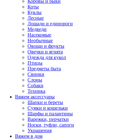
Коровы и быки
Коты
Куклы
Лесные
Лошади и единороги
Медведи
Насекомые
Необычные
Овощи и фрукты
Овечки и ягнята
Одежда для кукол
Птицы
Предметы быта
Свинки
Слоны
Собаки
Техника
Вяжем аксессуары
Шапки и береты
Сумки и кошельки
Шарфы и палантины
Варежки, перчатки
Носки, туфли, сапоги
Украшения
Вяжем в дом