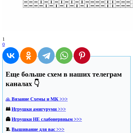
1
0
Еще больше схем в наших телеграм
каналах 👇
🙏
Вязание Схемы и МК >>>
🦝
Игрушки амигуруми >>>
👻
Игрушки НЕ слабонервным >>>
🧵
Вышивание для вас >>>