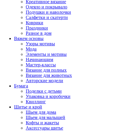
Креативное вязание
Одеяло и покрывало
Подушки и наволочки
Салфетки и скатерти
Коврики
Праздники
Разное в дом
Вяжем основы
Узоры мотивы
Мода
Элементы и мотивы
Начинающим
Мастер-классы
Вязание для полных
Вязание для животных
Авторские модели
Бумага
Поделки с детьми
Упаковка и коробочки
Квиллинг
Шитье и крой
Шьем для дома
Шьем для малышей
Кофты и жакеты
Аксессуары шитье