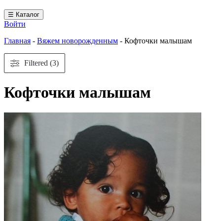
☰ Каталог
Войти
Главная
-
Вяжем новорожденным
-
Кофточки малышам
Filtered (3)
Кофточки малышам