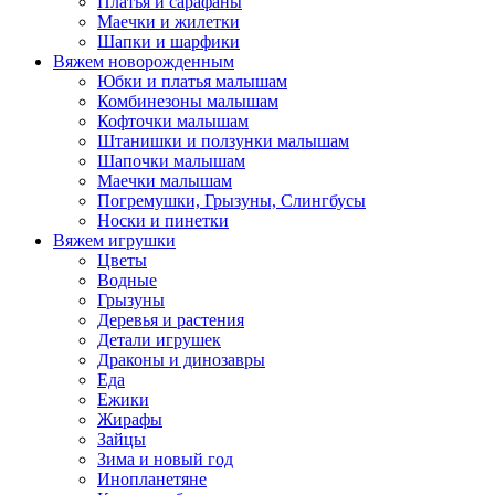
Платья и сарафаны
Маечки и жилетки
Шапки и шарфики
Вяжем новорожденным
Юбки и платья малышам
Комбинезоны малышам
Кофточки малышам
Штанишки и ползунки малышам
Шапочки малышам
Маечки малышам
Погремушки, Грызуны, Слингбусы
Носки и пинетки
Вяжем игрушки
Цветы
Водные
Грызуны
Деревья и растения
Детали игрушек
Драконы и динозавры
Еда
Ежики
Жирафы
Зайцы
Зима и новый год
Инопланетяне