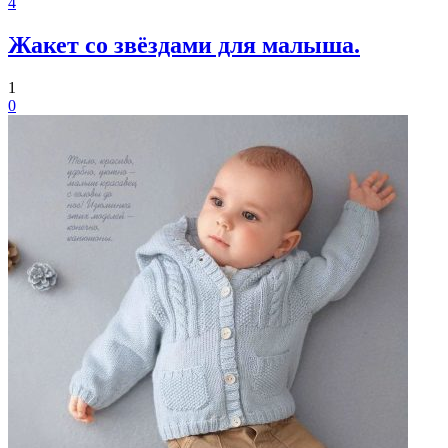
4
Жакет со звёздами для малыша.
1
0