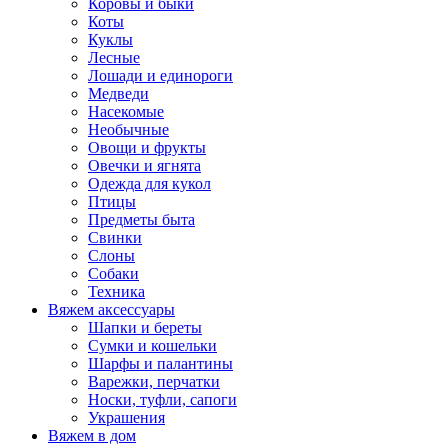
Коровы и быки
Коты
Куклы
Лесные
Лошади и единороги
Медведи
Насекомые
Необычные
Овощи и фрукты
Овечки и ягнята
Одежда для кукол
Птицы
Предметы быта
Свинки
Слоны
Собаки
Техника
Вяжем аксессуары
Шапки и береты
Сумки и кошельки
Шарфы и палантины
Варежки, перчатки
Носки, туфли, сапоги
Украшения
Вяжем в дом