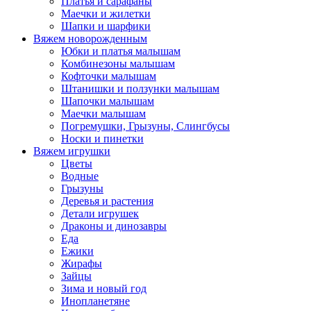
Платья и сарафаны
Маечки и жилетки
Шапки и шарфики
Вяжем новорожденным
Юбки и платья малышам
Комбинезоны малышам
Кофточки малышам
Штанишки и ползунки малышам
Шапочки малышам
Маечки малышам
Погремушки, Грызуны, Слингбусы
Носки и пинетки
Вяжем игрушки
Цветы
Водные
Грызуны
Деревья и растения
Детали игрушек
Драконы и динозавры
Еда
Ежики
Жирафы
Зайцы
Зима и новый год
Инопланетяне