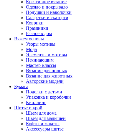
Креативное вязание
Одеяло и покрывало
Подушки и наволочки
Салфетки и скатерти
Коврики
Праздники
Разное в дом
Вяжем основы
Узоры мотивы
Мода
Элементы и мотивы
Начинающим
Мастер-классы
Вязание для полных
Вязание для животных
Авторские модели
Бумага
Поделки с детьми
Упаковка и коробочки
Квиллинг
Шитье и крой
Шьем для дома
Шьем для малышей
Кофты и жакеты
Аксессуары шитье