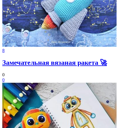
8
Замечательная вязаная ракета 🚀
0
0