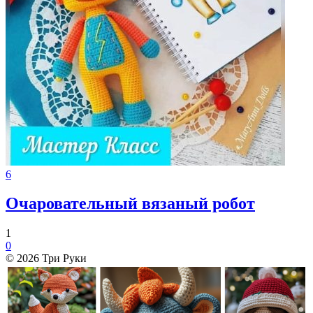
6
Очаровательный вязаный робот
1
0
© 2026 Три Руки