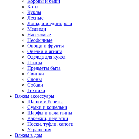
Коровы и быки
Коты
Куклы
Лесные
Лошади и единороги
Медведи
Насекомые
Необычные
Овощи и фрукты
Овечки и ягнята
Одежда для кукол
Птицы
Предметы быта
Свинки
Слоны
Собаки
Техника
Вяжем аксессуары
Шапки и береты
Сумки и кошельки
Шарфы и палантины
Варежки, перчатки
Носки, туфли, сапоги
Украшения
Вяжем в дом