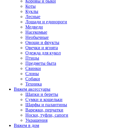
Коровы и быки
Коты
Куклы
Лесные
Лошади и единороги
Медведи
Насекомые
Необычные
Овощи и фрукты
Овечки и ягнята
Одежда для кукол
Птицы
Предметы быта
Свинки
Слоны
Собаки
Техника
Вяжем аксессуары
Шапки и береты
Сумки и кошельки
Шарфы и палантины
Варежки, перчатки
Носки, туфли, сапоги
Украшения
Вяжем в дом