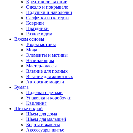
Креативное вязание
Одеяло и покрывало
Подушки и наволочки
Салфетки и скатерти
Коврики
Праздники
Разное в дом
Вяжем основы
Узоры мотивы
Мода
Элементы и мотивы
Начинающим
Мастер-классы
Вязание для полных
Вязание для животных
Авторские модели
Бумага
Поделки с детьми
Упаковка и коробочки
Квиллинг
Шитье и крой
Шьем для дома
Шьем для малышей
Кофты и жакеты
Аксессуары шитье