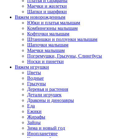
Платья и сарафаны
Маечки и жилетки
Шапки и шарфики
Вяжем новорожденным
Юбки и платья малышам
Комбинезоны малышам
Кофточки малышам
Штанишки и ползунки малышам
Шапочки малышам
Маечки малышам
Погремушки, Грызуны, Слингбусы
Носки и пинетки
Вяжем игрушки
Цветы
Водные
Грызуны
Деревья и растения
Детали игрушек
Драконы и динозавры
Еда
Ежики
Жирафы
Зайцы
Зима и новый год
Инопланетяне