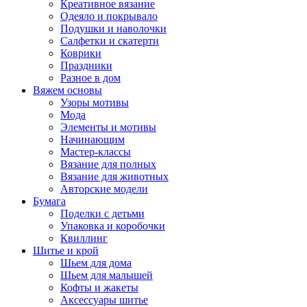
Креативное вязание
Одеяло и покрывало
Подушки и наволочки
Салфетки и скатерти
Коврики
Праздники
Разное в дом
Вяжем основы
Узоры мотивы
Мода
Элементы и мотивы
Начинающим
Мастер-классы
Вязание для полных
Вязание для животных
Авторские модели
Бумага
Поделки с детьми
Упаковка и коробочки
Квиллинг
Шитье и крой
Шьем для дома
Шьем для малышей
Кофты и жакеты
Аксессуары шитье