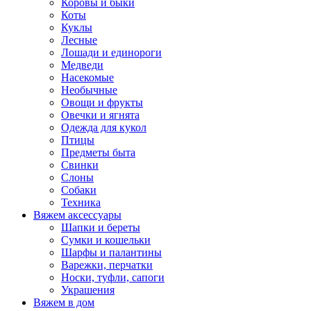
Коровы и быки
Коты
Куклы
Лесные
Лошади и единороги
Медведи
Насекомые
Необычные
Овощи и фрукты
Овечки и ягнята
Одежда для кукол
Птицы
Предметы быта
Свинки
Слоны
Собаки
Техника
Вяжем аксессуары
Шапки и береты
Сумки и кошельки
Шарфы и палантины
Варежки, перчатки
Носки, туфли, сапоги
Украшения
Вяжем в дом