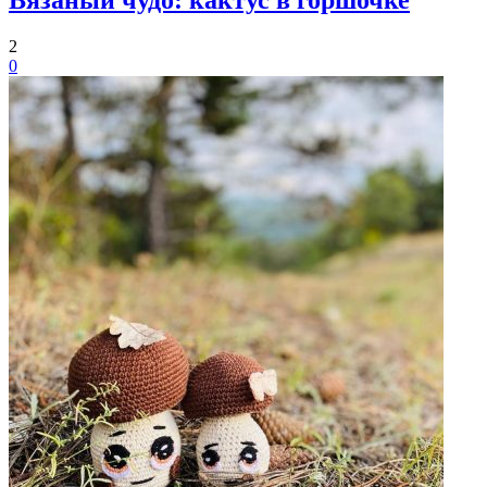
Вязаный чудо: кактус в горшочке
2
0