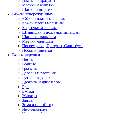
Платья и сарафаны
Маечки и жилетки
Шапки и шарфики
Вяжем новорожденным
Юбки и платья малышам
Комбинезоны малышам
Кофточки малышам
Штанишки и ползунки малышам
Шапочки малышам
Маечки малышам
Погремушки, Грызуны, Слингбусы
Носки и пинетки
Вяжем игрушки
Цветы
Водные
Грызуны
Деревья и растения
Детали игрушек
Драконы и динозавры
Еда
Ежики
Жирафы
Зайцы
Зима и новый год
Инопланетяне