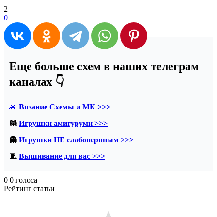
2
0
Еще больше схем в наших телеграм
каналах 👇
🙏
Вязание Схемы и МК >>>
🦝
Игрушки амигуруми >>>
👻
Игрушки НЕ слабонервным >>>
🧵
Вышивание для вас >>>
0
0
голоса
Рейтинг статьи