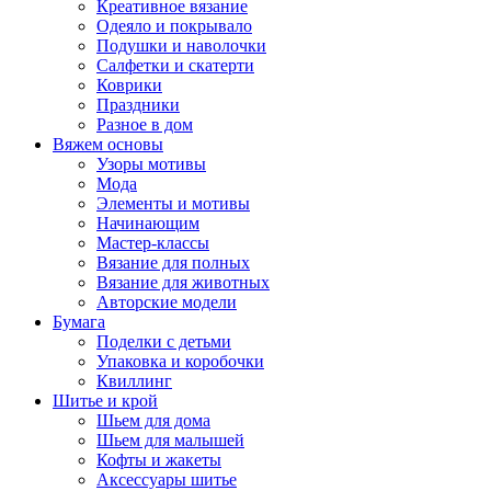
Креативное вязание
Одеяло и покрывало
Подушки и наволочки
Салфетки и скатерти
Коврики
Праздники
Разное в дом
Вяжем основы
Узоры мотивы
Мода
Элементы и мотивы
Начинающим
Мастер-классы
Вязание для полных
Вязание для животных
Авторские модели
Бумага
Поделки с детьми
Упаковка и коробочки
Квиллинг
Шитье и крой
Шьем для дома
Шьем для малышей
Кофты и жакеты
Аксессуары шитье