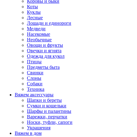
Коровы и быки
Коты
Куклы
Лесные
Лошади и единороги
Медведи
Насекомые
Необычные
Овощи и фрукты
Овечки и ягнята
Одежда для кукол
Птицы
Предметы быта
Свинки
Слоны
Собаки
Техника
Вяжем аксессуары
Шапки и береты
Сумки и кошельки
Шарфы и палантины
Варежки, перчатки
Носки, туфли, сапоги
Украшения
Вяжем в дом