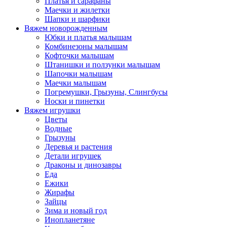
Платья и сарафаны
Маечки и жилетки
Шапки и шарфики
Вяжем новорожденным
Юбки и платья малышам
Комбинезоны малышам
Кофточки малышам
Штанишки и ползунки малышам
Шапочки малышам
Маечки малышам
Погремушки, Грызуны, Слингбусы
Носки и пинетки
Вяжем игрушки
Цветы
Водные
Грызуны
Деревья и растения
Детали игрушек
Драконы и динозавры
Еда
Ежики
Жирафы
Зайцы
Зима и новый год
Инопланетяне