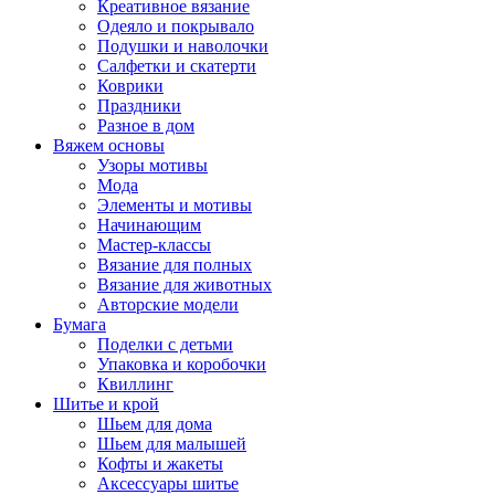
Креативное вязание
Одеяло и покрывало
Подушки и наволочки
Салфетки и скатерти
Коврики
Праздники
Разное в дом
Вяжем основы
Узоры мотивы
Мода
Элементы и мотивы
Начинающим
Мастер-классы
Вязание для полных
Вязание для животных
Авторские модели
Бумага
Поделки с детьми
Упаковка и коробочки
Квиллинг
Шитье и крой
Шьем для дома
Шьем для малышей
Кофты и жакеты
Аксессуары шитье