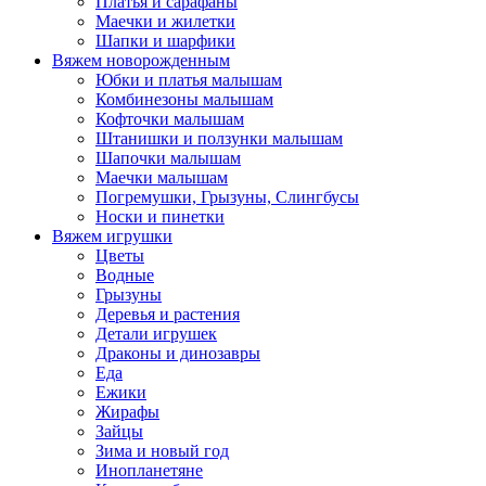
Платья и сарафаны
Маечки и жилетки
Шапки и шарфики
Вяжем новорожденным
Юбки и платья малышам
Комбинезоны малышам
Кофточки малышам
Штанишки и ползунки малышам
Шапочки малышам
Маечки малышам
Погремушки, Грызуны, Слингбусы
Носки и пинетки
Вяжем игрушки
Цветы
Водные
Грызуны
Деревья и растения
Детали игрушек
Драконы и динозавры
Еда
Ежики
Жирафы
Зайцы
Зима и новый год
Инопланетяне