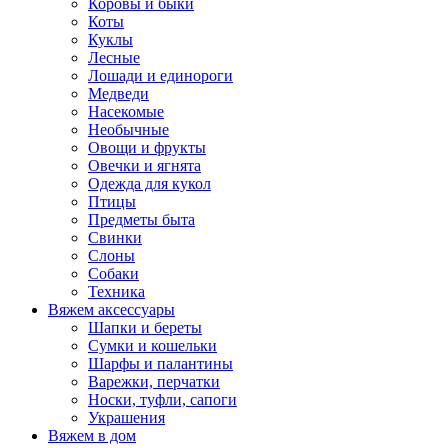
Коровы и быки
Коты
Куклы
Лесные
Лошади и единороги
Медведи
Насекомые
Необычные
Овощи и фрукты
Овечки и ягнята
Одежда для кукол
Птицы
Предметы быта
Свинки
Слоны
Собаки
Техника
Вяжем аксессуары
Шапки и береты
Сумки и кошельки
Шарфы и палантины
Варежки, перчатки
Носки, туфли, сапоги
Украшения
Вяжем в дом