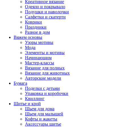
Креативное вязание
Одеяло и покрывало
Подушки и наволочки
Салфетки и скатерти
Коврики
Праздники
Разное в дом
Вяжем основы
Узоры мотивы
Мода
Элементы и мотивы
Начинающим
Мастер-классы
Вязание для полных
Вязание для животных
Авторские модели
Бумага
Поделки с детьми
Упаковка и коробочки
Квиллинг
Шитье и крой
Шьем для дома
Шьем для малышей
Кофты и жакеты
Аксессуары шитье