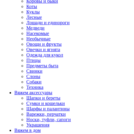
Коровы и быки
Коты
Куклы
Лесные
Лошади и единороги
Медведи
Насекомые
Необычные
Овощи и фрукты
Овечки и ягнята
Одежда для кукол
Птицы
Предметы быта
Свинки
Слоны
Собаки
Техника
Вяжем аксессуары
Шапки и береты
Сумки и кошельки
Шарфы и палантины
Варежки, перчатки
Носки, туфли, сапоги
Украшения
Вяжем в дом