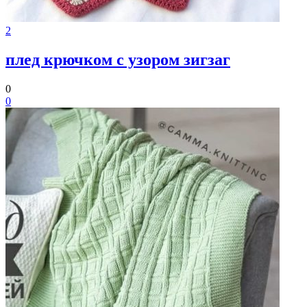
2
плед крючком с узором зигзаг
0
0