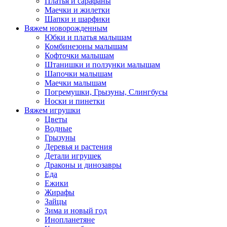
Платья и сарафаны
Маечки и жилетки
Шапки и шарфики
Вяжем новорожденным
Юбки и платья малышам
Комбинезоны малышам
Кофточки малышам
Штанишки и ползунки малышам
Шапочки малышам
Маечки малышам
Погремушки, Грызуны, Слингбусы
Носки и пинетки
Вяжем игрушки
Цветы
Водные
Грызуны
Деревья и растения
Детали игрушек
Драконы и динозавры
Еда
Ежики
Жирафы
Зайцы
Зима и новый год
Инопланетяне