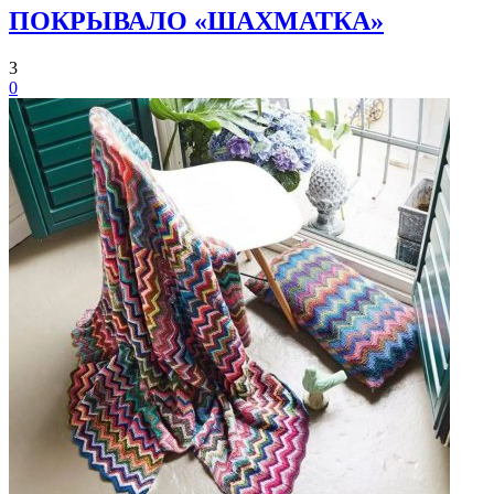
ПOКРЫВАЛО «ШAXМАТКА»
3
0