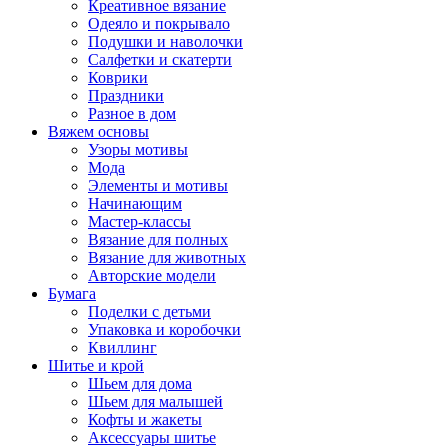
Креативное вязание
Одеяло и покрывало
Подушки и наволочки
Салфетки и скатерти
Коврики
Праздники
Разное в дом
Вяжем основы
Узоры мотивы
Мода
Элементы и мотивы
Начинающим
Мастер-классы
Вязание для полных
Вязание для животных
Авторские модели
Бумага
Поделки с детьми
Упаковка и коробочки
Квиллинг
Шитье и крой
Шьем для дома
Шьем для малышей
Кофты и жакеты
Аксессуары шитье