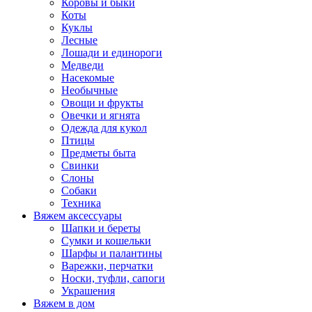
Коровы и быки
Коты
Куклы
Лесные
Лошади и единороги
Медведи
Насекомые
Необычные
Овощи и фрукты
Овечки и ягнята
Одежда для кукол
Птицы
Предметы быта
Свинки
Слоны
Собаки
Техника
Вяжем аксессуары
Шапки и береты
Сумки и кошельки
Шарфы и палантины
Варежки, перчатки
Носки, туфли, сапоги
Украшения
Вяжем в дом