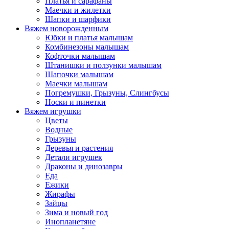
Платья и сарафаны
Маечки и жилетки
Шапки и шарфики
Вяжем новорожденным
Юбки и платья малышам
Комбинезоны малышам
Кофточки малышам
Штанишки и ползунки малышам
Шапочки малышам
Маечки малышам
Погремушки, Грызуны, Слингбусы
Носки и пинетки
Вяжем игрушки
Цветы
Водные
Грызуны
Деревья и растения
Детали игрушек
Драконы и динозавры
Еда
Ежики
Жирафы
Зайцы
Зима и новый год
Инопланетяне