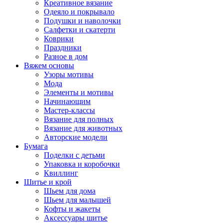
Креативное вязание
Одеяло и покрывало
Подушки и наволочки
Салфетки и скатерти
Коврики
Праздники
Разное в дом
Вяжем основы
Узоры мотивы
Мода
Элементы и мотивы
Начинающим
Мастер-классы
Вязание для полных
Вязание для животных
Авторские модели
Бумага
Поделки с детьми
Упаковка и коробочки
Квиллинг
Шитье и крой
Шьем для дома
Шьем для малышей
Кофты и жакеты
Аксессуары шитье