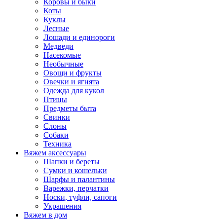
Коровы и быки
Коты
Куклы
Лесные
Лошади и единороги
Медведи
Насекомые
Необычные
Овощи и фрукты
Овечки и ягнята
Одежда для кукол
Птицы
Предметы быта
Свинки
Слоны
Собаки
Техника
Вяжем аксессуары
Шапки и береты
Сумки и кошельки
Шарфы и палантины
Варежки, перчатки
Носки, туфли, сапоги
Украшения
Вяжем в дом