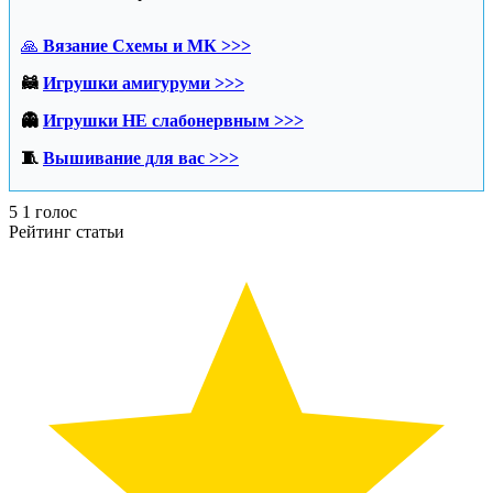
🙏
Вязание Схемы и МК >>>
🦝
Игрушки амигуруми >>>
👻
Игрушки НЕ слабонервным >>>
🧵
Вышивание для вас >>>
5
1
голос
Рейтинг статьи