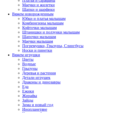
Платья и сарафаны
Маечки и жилетки
Шапки и шарфики
Вяжем новорожденным
Юбки и платья малышам
Комбинезоны малышам
Кофточки малышам
Штанишки и ползунки малышам
Шапочки малышам
Маечки малышам
Погремушки, Грызуны, Слингбусы
Носки и пинетки
Вяжем игрушки
Цветы
Водные
Грызуны
Деревья и растения
Детали игрушек
Драконы и динозавры
Еда
Ежики
Жирафы
Зайцы
Зима и новый год
Инопланетяне