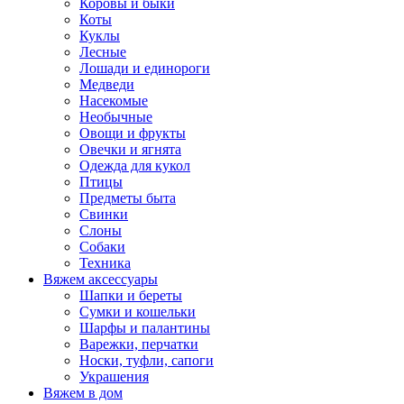
Коровы и быки
Коты
Куклы
Лесные
Лошади и единороги
Медведи
Насекомые
Необычные
Овощи и фрукты
Овечки и ягнята
Одежда для кукол
Птицы
Предметы быта
Свинки
Слоны
Собаки
Техника
Вяжем аксессуары
Шапки и береты
Сумки и кошельки
Шарфы и палантины
Варежки, перчатки
Носки, туфли, сапоги
Украшения
Вяжем в дом