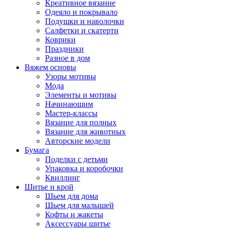
Креативное вязание
Одеяло и покрывало
Подушки и наволочки
Салфетки и скатерти
Коврики
Праздники
Разное в дом
Вяжем основы
Узоры мотивы
Мода
Элементы и мотивы
Начинающим
Мастер-классы
Вязание для полных
Вязание для животных
Авторские модели
Бумага
Поделки с детьми
Упаковка и коробочки
Квиллинг
Шитье и крой
Шьем для дома
Шьем для малышей
Кофты и жакеты
Аксессуары шитье