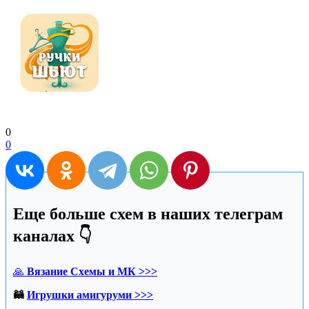
0
0
Еще больше схем в наших телеграм
каналах 👇
🙏
Вязание Схемы и МК >>>
🦝
Игрушки амигуруми >>>