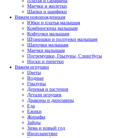
Платья и сарафаны
Маечки и жилетки
Шапки и шарфики
Вяжем новорожденным
Юбки и платья малышам
Комбинезоны малышам
Кофточки малышам
Штанишки и ползунки малышам
Шапочки малышам
Маечки малышам
Погремушки, Грызуны, Слингбусы
Носки и пинетки
Вяжем игрушки
Цветы
Водные
Грызуны
Деревья и растения
Детали игрушек
Драконы и динозавры
Еда
Ежики
Жирафы
Зайцы
Зима и новый год
Инопланетяне