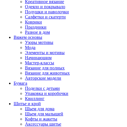
Креативное вязание
Одеяло и покрывало
Подушки и наволочки
Салфетки и скатерти
Коврики
Праздники
Разное в дом
Вяжем основы
Узоры мотивы
Мода
Элементы и мотивы
Начинающим
Мастер-классы
Вязание для полных
Вязание для животных
Авторские модели
Бумага
Поделки с детьми
Упаковка и коробочки
Квиллинг
Шитье и крой
Шьем для дома
Шьем для малышей
Кофты и жакеты
Аксессуары шитье