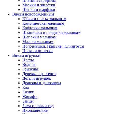
Платья и сарафаны
Маечки и жилетки
Шапки и шарфики
Вяжем новорожденным
Юбки и платья малышам
Комбинезоны малышам
Кофточки малышам
Штанишки и ползунки малышам
Шапочки малышам
Маечки малышам
Погремушки, Грызуны, Слингбусы
Носки и пинетки
Вяжем игрушки
Цветы
Водные
Грызуны
Деревья и растения
Детали игрушек
Драконы и динозавры
Еда
Ежики
Жирафы
Зайцы
Зима и новый год
Инопланетяне