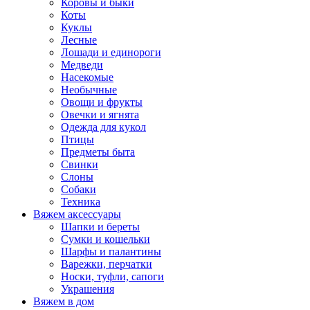
Коровы и быки
Коты
Куклы
Лесные
Лошади и единороги
Медведи
Насекомые
Необычные
Овощи и фрукты
Овечки и ягнята
Одежда для кукол
Птицы
Предметы быта
Свинки
Слоны
Собаки
Техника
Вяжем аксессуары
Шапки и береты
Сумки и кошельки
Шарфы и палантины
Варежки, перчатки
Носки, туфли, сапоги
Украшения
Вяжем в дом