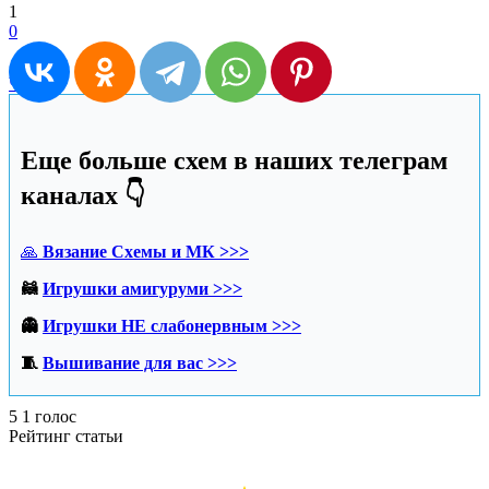
1
0
Чехол
Еще больше схем в наших телеграм
каналах 👇
🙏
Вязание Схемы и МК >>>
🦝
Игрушки амигуруми >>>
👻
Игрушки НЕ слабонервным >>>
🧵
Вышивание для вас >>>
5
1
голос
Рейтинг статьи