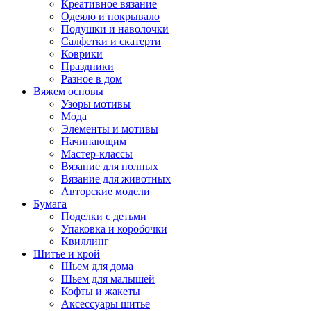
Креативное вязание
Одеяло и покрывало
Подушки и наволочки
Салфетки и скатерти
Коврики
Праздники
Разное в дом
Вяжем основы
Узоры мотивы
Мода
Элементы и мотивы
Начинающим
Мастер-классы
Вязание для полных
Вязание для животных
Авторские модели
Бумага
Поделки с детьми
Упаковка и коробочки
Квиллинг
Шитье и крой
Шьем для дома
Шьем для малышей
Кофты и жакеты
Аксессуары шитье