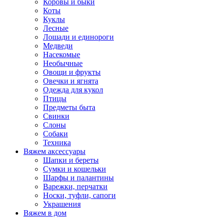
Коровы и быки
Коты
Куклы
Лесные
Лошади и единороги
Медведи
Насекомые
Необычные
Овощи и фрукты
Овечки и ягнята
Одежда для кукол
Птицы
Предметы быта
Свинки
Слоны
Собаки
Техника
Вяжем аксессуары
Шапки и береты
Сумки и кошельки
Шарфы и палантины
Варежки, перчатки
Носки, туфли, сапоги
Украшения
Вяжем в дом