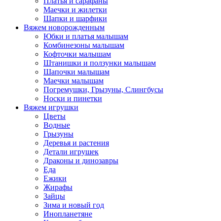
Платья и сарафаны
Маечки и жилетки
Шапки и шарфики
Вяжем новорожденным
Юбки и платья малышам
Комбинезоны малышам
Кофточки малышам
Штанишки и ползунки малышам
Шапочки малышам
Маечки малышам
Погремушки, Грызуны, Слингбусы
Носки и пинетки
Вяжем игрушки
Цветы
Водные
Грызуны
Деревья и растения
Детали игрушек
Драконы и динозавры
Еда
Ежики
Жирафы
Зайцы
Зима и новый год
Инопланетяне