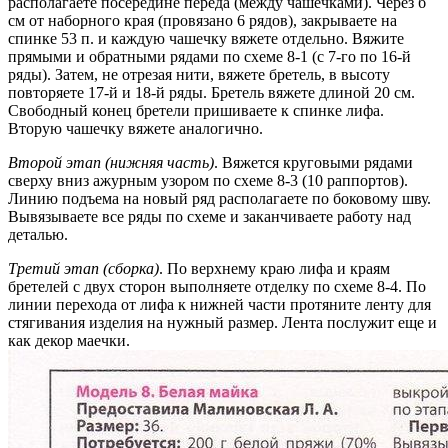
располагаете посередине переда (между чашечками). Через б
см от наборного края (провязано 6 рядов), закрываете на
спинке 53 п. и каждую чашечку вяжете отдельно. Вяжите
прямыми и обратными рядами по схеме 8-1 (с 7-го по 16-й
ряды). Затем, не отрезая нити, вяжете бретель, в высоту
повторяете 17-й и 18-й ряды. Бретель вяжете длиной 20 см.
Свободный конец бретели пришиваете к спинке лифа.
Вторую чашечку вяжете аналогично.
Второй этап (нижняя часть)
. Вяжется круговыми рядами
сверху вниз ажурным узором по схеме 8-3 (10 раппортов).
Линию подъема на новый ряд располагаете по боковому шву.
Вывязываете все ряды по схеме и заканчиваете работу над
деталью.
Третий этап (сборка)
. По верхнему краю лифа и краям
бретелей с двух сторон выполняете отделку по схеме 8-4. По
линии перехода от лифа к нижней части протяните ленту для
стягивания изделия на нужный размер. Лента послужит еще и
как декор маечки.