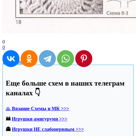
0
0
топ крючком
Еще больше схем в наших телеграм
каналах 👇
🙏
Вязание Схемы и МК >>>
🦝
Игрушки амигуруми >>>
👻
Игрушки НЕ слабонервным >>>