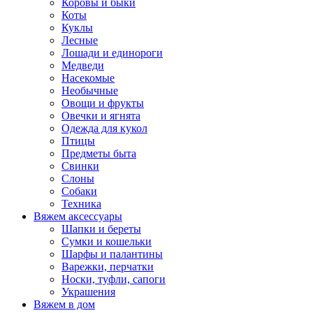
Коровы и быки
Коты
Куклы
Лесные
Лошади и единороги
Медведи
Насекомые
Необычные
Овощи и фрукты
Овечки и ягнята
Одежда для кукол
Птицы
Предметы быта
Свинки
Слоны
Собаки
Техника
Вяжем аксессуары
Шапки и береты
Сумки и кошельки
Шарфы и палантины
Варежки, перчатки
Носки, туфли, сапоги
Украшения
Вяжем в дом