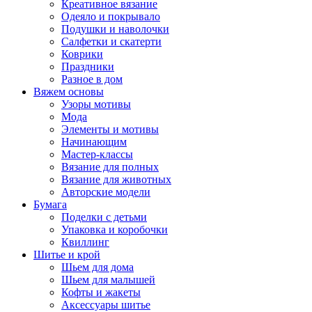
Креативное вязание
Одеяло и покрывало
Подушки и наволочки
Салфетки и скатерти
Коврики
Праздники
Разное в дом
Вяжем основы
Узоры мотивы
Мода
Элементы и мотивы
Начинающим
Мастер-классы
Вязание для полных
Вязание для животных
Авторские модели
Бумага
Поделки с детьми
Упаковка и коробочки
Квиллинг
Шитье и крой
Шьем для дома
Шьем для малышей
Кофты и жакеты
Аксессуары шитье