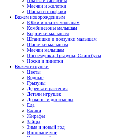
Платья и сарафаны
Маечки и жилетки
Шапки и шарфики
Вяжем новорожденным
Юбки и платья малышам
Комбинезоны малышам
Кофточки малышам
Штанишки и ползунки малышам
Шапочки малышам
Маечки малышам
Погремушки, Грызуны, Слингбусы
Носки и пинетки
Вяжем игрушки
Цветы
Водные
Грызуны
Деревья и растения
Детали игрушек
Драконы и динозавры
Еда
Ежики
Жирафы
Зайцы
Зима и новый год
Инопланетяне