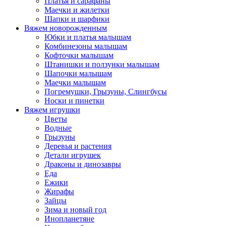
Платья и сарафаны
Маечки и жилетки
Шапки и шарфики
Вяжем новорожденным
Юбки и платья малышам
Комбинезоны малышам
Кофточки малышам
Штанишки и ползунки малышам
Шапочки малышам
Маечки малышам
Погремушки, Грызуны, Слингбусы
Носки и пинетки
Вяжем игрушки
Цветы
Водные
Грызуны
Деревья и растения
Детали игрушек
Драконы и динозавры
Еда
Ежики
Жирафы
Зайцы
Зима и новый год
Инопланетяне