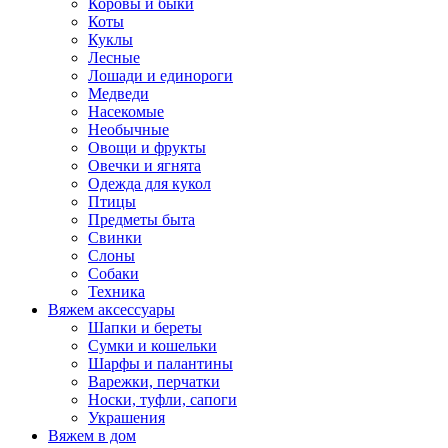
Коровы и быки
Коты
Куклы
Лесные
Лошади и единороги
Медведи
Насекомые
Необычные
Овощи и фрукты
Овечки и ягнята
Одежда для кукол
Птицы
Предметы быта
Свинки
Слоны
Собаки
Техника
Вяжем аксессуары
Шапки и береты
Сумки и кошельки
Шарфы и палантины
Варежки, перчатки
Носки, туфли, сапоги
Украшения
Вяжем в дом