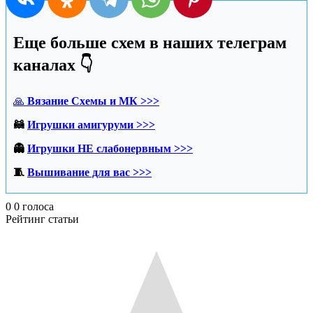
Еще больше схем в наших телеграм
каналах 👇
🙏
Вязание Схемы и МК >>>
🦝
Игрушки амигуруми >>>
👻
Игрушки НЕ слабонервным >>>
🧵
Вышивание для вас >>>
0
0
голоса
Рейтинг статьи