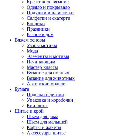
Креативное вязание
Одеяло и покрывало
Подушки и наволочки
Салфетки и скатерти
Коврики
Праздники
Разное в дом
Вяжем основы
Узоры мотивы
Мода
Элементы и мотивы
Начинающим
Мастер-классы
Вязание для полных
Вязание для животных
Авторские модели
Бумага
Поделки с детьми
Упаковка и коробочки
Квиллинг
Шитье и крой
Шьем для дома
Шьем для малышей
Кофты и жакеты
Аксессуары шитье