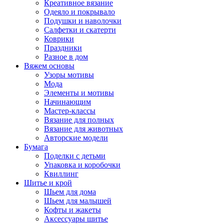
Креативное вязание
Одеяло и покрывало
Подушки и наволочки
Салфетки и скатерти
Коврики
Праздники
Разное в дом
Вяжем основы
Узоры мотивы
Мода
Элементы и мотивы
Начинающим
Мастер-классы
Вязание для полных
Вязание для животных
Авторские модели
Бумага
Поделки с детьми
Упаковка и коробочки
Квиллинг
Шитье и крой
Шьем для дома
Шьем для малышей
Кофты и жакеты
Аксессуары шитье