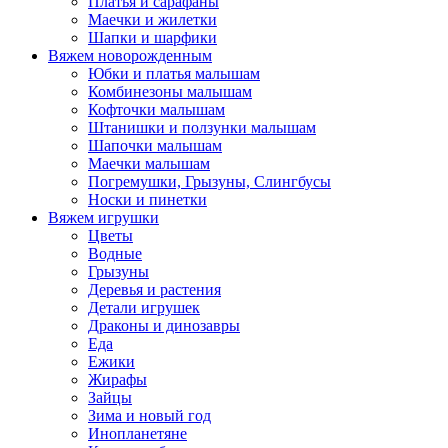
Платья и сарафаны
Маечки и жилетки
Шапки и шарфики
Вяжем новорожденным
Юбки и платья малышам
Комбинезоны малышам
Кофточки малышам
Штанишки и ползунки малышам
Шапочки малышам
Маечки малышам
Погремушки, Грызуны, Слингбусы
Носки и пинетки
Вяжем игрушки
Цветы
Водные
Грызуны
Деревья и растения
Детали игрушек
Драконы и динозавры
Еда
Ежики
Жирафы
Зайцы
Зима и новый год
Инопланетяне