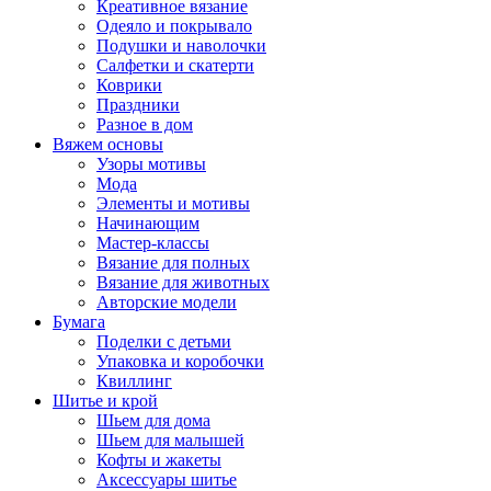
Креативное вязание
Одеяло и покрывало
Подушки и наволочки
Салфетки и скатерти
Коврики
Праздники
Разное в дом
Вяжем основы
Узоры мотивы
Мода
Элементы и мотивы
Начинающим
Мастер-классы
Вязание для полных
Вязание для животных
Авторские модели
Бумага
Поделки с детьми
Упаковка и коробочки
Квиллинг
Шитье и крой
Шьем для дома
Шьем для малышей
Кофты и жакеты
Аксессуары шитье