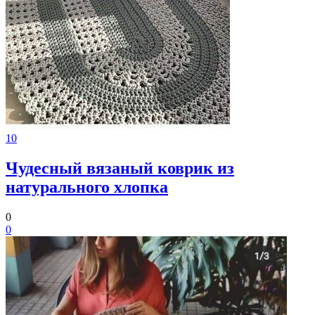
10
Чудесный вязаный коврик из
натурального хлопка
0
0