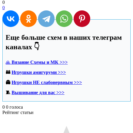
0
0
Еще больше схем в наших телеграм
каналах 👇
🙏
Вязание Схемы и МК >>>
🦝
Игрушки амигуруми >>>
👻
Игрушки НЕ слабонервным >>>
🧵
Вышивание для вас >>>
0
0
голоса
Рейтинг статьи