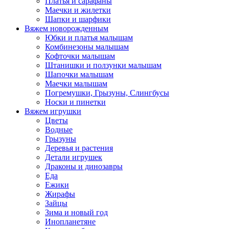
Платья и сарафаны
Маечки и жилетки
Шапки и шарфики
Вяжем новорожденным
Юбки и платья малышам
Комбинезоны малышам
Кофточки малышам
Штанишки и ползунки малышам
Шапочки малышам
Маечки малышам
Погремушки, Грызуны, Слингбусы
Носки и пинетки
Вяжем игрушки
Цветы
Водные
Грызуны
Деревья и растения
Детали игрушек
Драконы и динозавры
Еда
Ежики
Жирафы
Зайцы
Зима и новый год
Инопланетяне