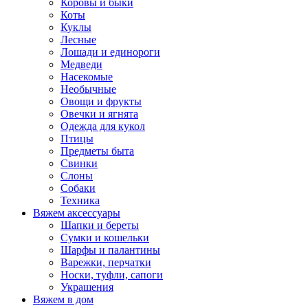
Коровы и быки
Коты
Куклы
Лесные
Лошади и единороги
Медведи
Насекомые
Необычные
Овощи и фрукты
Овечки и ягнята
Одежда для кукол
Птицы
Предметы быта
Свинки
Слоны
Собаки
Техника
Вяжем аксессуары
Шапки и береты
Сумки и кошельки
Шарфы и палантины
Варежки, перчатки
Носки, туфли, сапоги
Украшения
Вяжем в дом