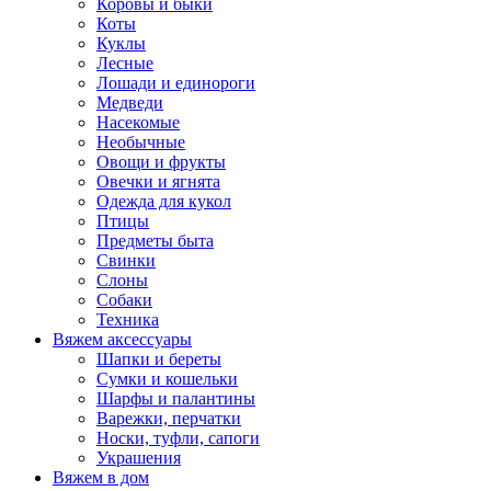
Коровы и быки
Коты
Куклы
Лесные
Лошади и единороги
Медведи
Насекомые
Необычные
Овощи и фрукты
Овечки и ягнята
Одежда для кукол
Птицы
Предметы быта
Свинки
Слоны
Собаки
Техника
Вяжем аксессуары
Шапки и береты
Сумки и кошельки
Шарфы и палантины
Варежки, перчатки
Носки, туфли, сапоги
Украшения
Вяжем в дом