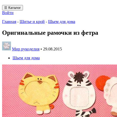
☰ Каталог
Войти
Главная
-
Шитье и крой
-
Шьем для дома
Оригинальные рамочки из фетра
Мир рукоделия
•
29.08.2015
Шьем для дома