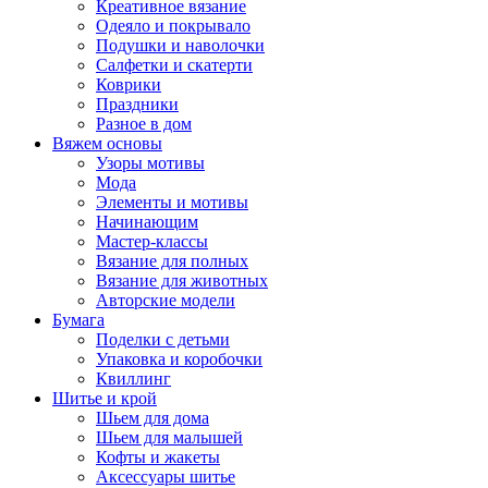
Креативное вязание
Одеяло и покрывало
Подушки и наволочки
Салфетки и скатерти
Коврики
Праздники
Разное в дом
Вяжем основы
Узоры мотивы
Мода
Элементы и мотивы
Начинающим
Мастер-классы
Вязание для полных
Вязание для животных
Авторские модели
Бумага
Поделки с детьми
Упаковка и коробочки
Квиллинг
Шитье и крой
Шьем для дома
Шьем для малышей
Кофты и жакеты
Аксессуары шитье