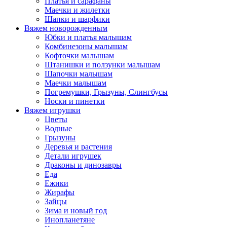
Платья и сарафаны
Маечки и жилетки
Шапки и шарфики
Вяжем новорожденным
Юбки и платья малышам
Комбинезоны малышам
Кофточки малышам
Штанишки и ползунки малышам
Шапочки малышам
Маечки малышам
Погремушки, Грызуны, Слингбусы
Носки и пинетки
Вяжем игрушки
Цветы
Водные
Грызуны
Деревья и растения
Детали игрушек
Драконы и динозавры
Еда
Ежики
Жирафы
Зайцы
Зима и новый год
Инопланетяне