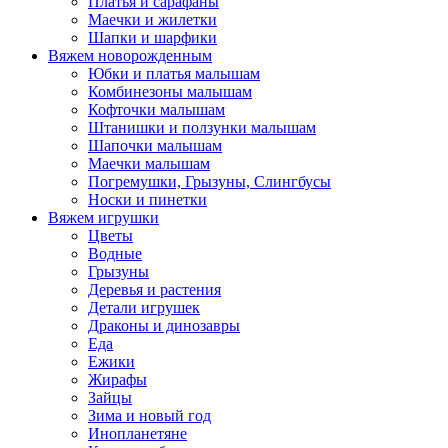
Платья и сарафаны
Маечки и жилетки
Шапки и шарфики
Вяжем новорожденным
Юбки и платья малышам
Комбинезоны малышам
Кофточки малышам
Штанишки и ползунки малышам
Шапочки малышам
Маечки малышам
Погремушки, Грызуны, Слингбусы
Носки и пинетки
Вяжем игрушки
Цветы
Водные
Грызуны
Деревья и растения
Детали игрушек
Драконы и динозавры
Еда
Ежики
Жирафы
Зайцы
Зима и новый год
Инопланетяне