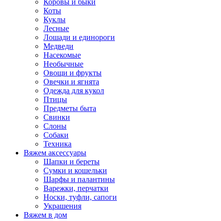
Коровы и быки
Коты
Куклы
Лесные
Лошади и единороги
Медведи
Насекомые
Необычные
Овощи и фрукты
Овечки и ягнята
Одежда для кукол
Птицы
Предметы быта
Свинки
Слоны
Собаки
Техника
Вяжем аксессуары
Шапки и береты
Сумки и кошельки
Шарфы и палантины
Варежки, перчатки
Носки, туфли, сапоги
Украшения
Вяжем в дом