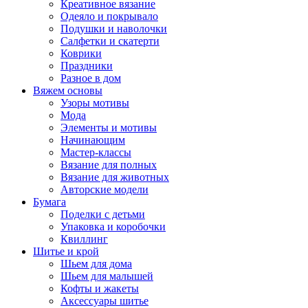
Креативное вязание
Одеяло и покрывало
Подушки и наволочки
Салфетки и скатерти
Коврики
Праздники
Разное в дом
Вяжем основы
Узоры мотивы
Мода
Элементы и мотивы
Начинающим
Мастер-классы
Вязание для полных
Вязание для животных
Авторские модели
Бумага
Поделки с детьми
Упаковка и коробочки
Квиллинг
Шитье и крой
Шьем для дома
Шьем для малышей
Кофты и жакеты
Аксессуары шитье