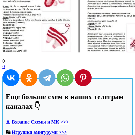
0
0
Еще больше схем в наших телеграм
каналах 👇
🙏
Вязание Схемы и МК >>>
🦝
Игрушки амигуруми >>>