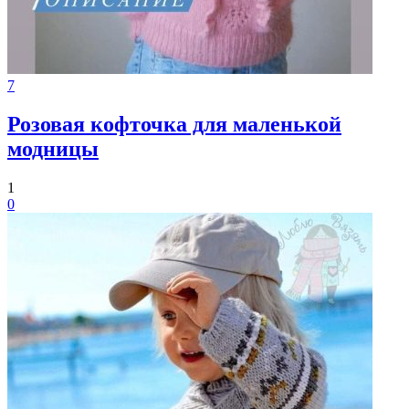
7
Розовая кофточка для маленькой
модницы
1
0