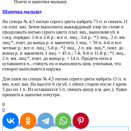
Пончо и шапочка малышу
Шапочка малышу
На спицы № 4,5 нитью серого цвета набрать 73 п. и связать 11
см плат. вяз. Затем выполнить жаккардовый узор по схеме и
продолжить нитью серого цвета плат. вяз., выполняя уб. в
след. порядке: 1-й и 2-й р.: все п. лиц.; 3-й р.: *3 лиц., 2 п. вм.
лиц.*, повт. до конца р. и закончить 3 лиц. = 59 п. 4-й и все
четные р.: все п. лиц.; 5-й р.: *2 лиц., 2 п. вм. лиц.*, повт. до
конца р. и закончить 3 лиц. = 45 п.; 7-й, 9-й и 11-й р.: *1 лиц.,
2 п. вм. лиц.*, повт. до конца р. = 14 п. Продеть нить в
оставшиеся п., стянуть их и выполнить шов, учитывая, что
отворот выполняется наружу.
Для ушек на спицы № 4,5 нитью серого цвета набрать 15 п. и
вяз. плат. вяз. На высоте 6 см уб. с обеих сторон после 1 кром.
5 раз по 1 п. Из оставшихся 5 п. связать шнур (см. рис.). Ушки
пришить к шапочке изнутри.
0
0
пончо малышу
шапка
Шапочка малышу