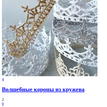
4
Волшебные короны из кружева
2
0