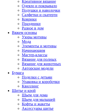
Креативное вязание
Одеяло и покрывало
Подушки и наволочки
Салфетки и скатерти
Коврики
Праздники
Разное в дом
Вяжем основы
Узоры мотивы
Мода
Элементы и мотивы
Начинающим
Мастер-классы
Вязание для полных
Вязание для животных
Авторские модели
Бумага
Поделки с детьми
Упаковка и коробочки
Квиллинг
Шитье и крой
Шьем для дома
Шьем для малышей
Кофты и жакеты
Аксессуары шитье