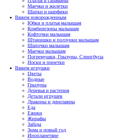
Платья и сарафаны
Маечки и жилетки
Шапки и шарфики
Вяжем новорожденным
Юбки и платья малышам
Комбинезоны малышам
Кофточки малышам
Штанишки и ползунки малышам
Шапочки малышам
Маечки малышам
Погремушки, Грызуны, Слингбусы
Носки и пинетки
Вяжем игрушки
Цветы
Водные
Грызуны
Деревья и растения
Детали игрушек
Драконы и динозавры
Еда
Ежики
Жирафы
Зайцы
Зима и новый год
Инопланетяне