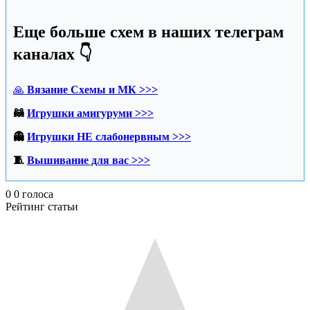
Еще больше схем в наших телеграм
каналах 👇
🙏
Вязание Схемы и МК >>>
🦝
Игрушки амигуруми >>>
👻
Игрушки НЕ слабонервным >>>
🧵
Вышивание для вас >>>
0
0
голоса
Рейтинг статьи