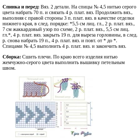
Спинка и перед:
Вяз. 2 детали. На спицы № 4,5 нитью серого
цвета набрать 70 п. и связать 4 р. плат. вяз. Продолжить вяз.,
выполняя с правой стороны 3 п. плат. вяз. в качестве отделки
нижнего края, в след. порядке: *5,5 см лиц. гл., 2 р. плат. вяз.,
7 см жаккардовый узор по схеме, 2 р. плат. вяз., 5,5 см лиц.
гл.*, 4 р. плат. вяз. закрыть 19 п. для выреза горловины, в след.
р. снова набрать 19 п., 4 р. плат. вяз. и повт. от * до *.
Спицами № 4,5 выполнить 4 р. плат. вяз. и закончить вяз.
Сборка:
Сшить плечи. По краю всего изделия нитью
жемчужно-серого цвета выполнить вышивку петельным
швом.