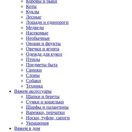
Коровы и быки
Коты
Куклы
Лесные
Лошади и единороги
Медведи
Насекомые
Необычные
Овощи и фрукты
Овечки и ягнята
Одежда для кукол
Птицы
Предметы быта
Свинки
Слоны
Собаки
Техника
Вяжем аксессуары
Шапки и береты
Сумки и кошельки
Шарфы и палантины
Варежки, перчатки
Носки, туфли, сапоги
Украшения
Вяжем в дом