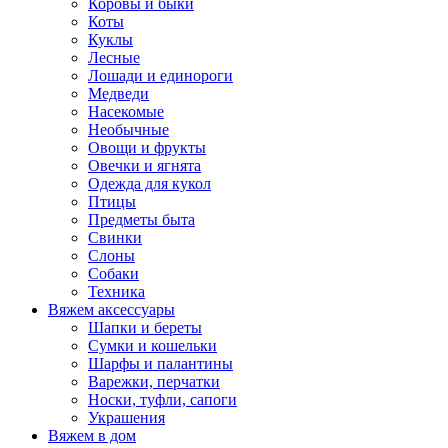
Коровы и быки
Коты
Куклы
Лесные
Лошади и единороги
Медведи
Насекомые
Необычные
Овощи и фрукты
Овечки и ягнята
Одежда для кукол
Птицы
Предметы быта
Свинки
Слоны
Собаки
Техника
Вяжем аксессуары
Шапки и береты
Сумки и кошельки
Шарфы и палантины
Варежки, перчатки
Носки, туфли, сапоги
Украшения
Вяжем в дом