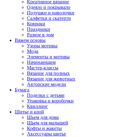
Креативное вязание
Одеяло и покрывало
Подушки и наволочки
Салфетки и скатерти
Коврики
Праздники
Разное в дом
Вяжем основы
Узоры мотивы
Мода
Элементы и мотивы
Начинающим
Мастер-классы
Вязание для полных
Вязание для животных
Авторские модели
Бумага
Поделки с детьми
Упаковка и коробочки
Квиллинг
Шитье и крой
Шьем для дома
Шьем для малышей
Кофты и жакеты
Аксессуары шитье