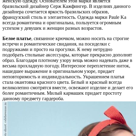
женскую одежду. Основателем этой марки является
бразильский дизайнер Серж Кажфингер. В изделиях данного
дизайнера сочетается яркость бразильских образов,
французский стиль и элегантность. Одежда марки Paule Ka
всегда романтична и оригинальна, пользуется огромным
успехом у девушек и женщин разных возрастов.
Белое платье
, связанное крючком, можно носить на строгие
встречи и романтические свидания, на посиделки с
подружками и просто на прогулки. К нему нетрудно
подобрать стильные аксессуары, которые прекрасно дополнят
образ. Благодаря плотному узору вещь можно надевать даже в
весьма прохладную погоду. Интересное переплетение ниток,
нашедшее выражение в оригинальном узоре, придает
неповторимость и индивидуальность. Украшением платья
стала окантовка красного цвета. Белый и красный всегда
великолепно смотрятся вместе, освежают изделие и делает его
более романтичным. Милый кармашек придает простоту
данному предмету гардероба.