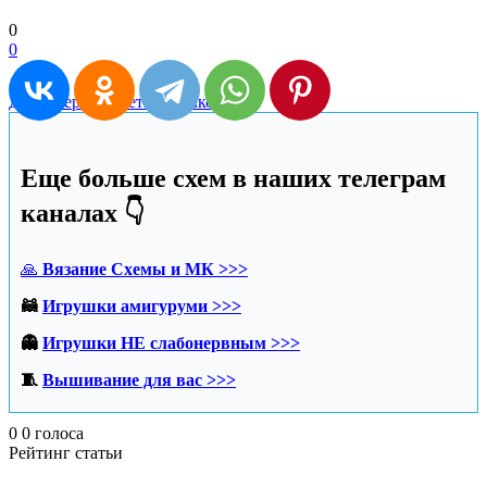
0
0
Дизайнеры
Жакеты крючком
Еще больше схем в наших телеграм
каналах 👇
🙏
Вязание Схемы и МК >>>
🦝
Игрушки амигуруми >>>
👻
Игрушки НЕ слабонервным >>>
🧵
Вышивание для вас >>>
0
0
голоса
Рейтинг статьи