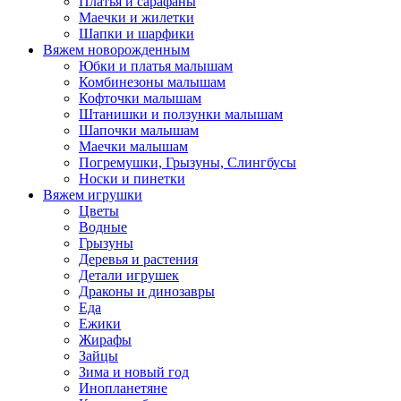
Платья и сарафаны
Маечки и жилетки
Шапки и шарфики
Вяжем новорожденным
Юбки и платья малышам
Комбинезоны малышам
Кофточки малышам
Штанишки и ползунки малышам
Шапочки малышам
Маечки малышам
Погремушки, Грызуны, Слингбусы
Носки и пинетки
Вяжем игрушки
Цветы
Водные
Грызуны
Деревья и растения
Детали игрушек
Драконы и динозавры
Еда
Ежики
Жирафы
Зайцы
Зима и новый год
Инопланетяне