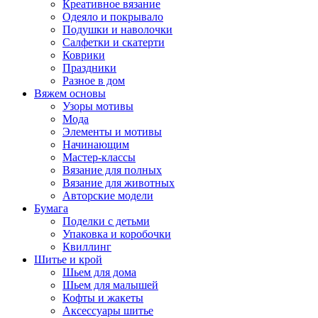
Креативное вязание
Одеяло и покрывало
Подушки и наволочки
Салфетки и скатерти
Коврики
Праздники
Разное в дом
Вяжем основы
Узоры мотивы
Мода
Элементы и мотивы
Начинающим
Мастер-классы
Вязание для полных
Вязание для животных
Авторские модели
Бумага
Поделки с детьми
Упаковка и коробочки
Квиллинг
Шитье и крой
Шьем для дома
Шьем для малышей
Кофты и жакеты
Аксессуары шитье