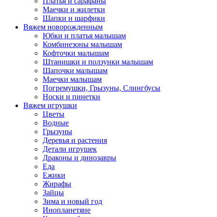
Платья и сарафаны
Маечки и жилетки
Шапки и шарфики
Вяжем новорожденным
Юбки и платья малышам
Комбинезоны малышам
Кофточки малышам
Штанишки и ползунки малышам
Шапочки малышам
Маечки малышам
Погремушки, Грызуны, Слингбусы
Носки и пинетки
Вяжем игрушки
Цветы
Водные
Грызуны
Деревья и растения
Детали игрушек
Драконы и динозавры
Еда
Ежики
Жирафы
Зайцы
Зима и новый год
Инопланетяне