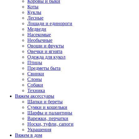
Коровы и быки
Коты
Куклы
Лесные
Лошади и единороги
Медведи
Насекомые
Необычные
Овощи и фрукты
Овечки и ягнята
Одежда для кукол
Птицы
Предметы быта
Свинки
Слоны
Собаки
Техника
Вяжем аксессуары
Шапки и береты
Сумки и кошельки
Шарфы и палантины
Варежки, перчатки
Носки, туфли, сапоги
Украшения
Вяжем в дом