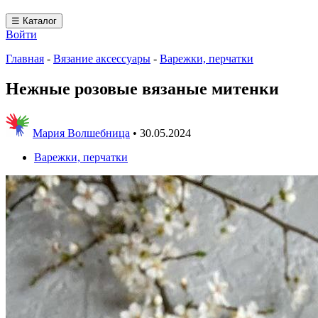
☰ Каталог
Войти
Главная
-
Вязание аксессуары
-
Варежки, перчатки
Нежные розовые вязаные митенки
Мария Волшебница
•
30.05.2024
Варежки, перчатки