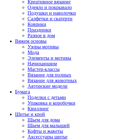
Креативное вязание
Одеяло и покрывало
Подушки и наволочки
Салфетки и скатерти
Коврики
Праздники
Разное в дом
Вяжем основы
Узоры мотивы
Мода
Элементы и мотивы
Начинающим
Мастер-классы
Вязание для полных
Вязание для животных
Авторские модели
Бумага
Поделки с детьми
Упаковка и коробочки
Квиллинг
Шитье и крой
Шьем для дома
Шьем для малышей
Кофты и жакеты
Аксессуары шитье