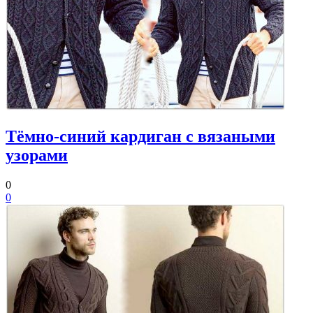
Тёмно-синий кардиган с вязаными
узорами
0
0