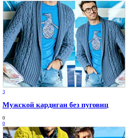
3
Мужской кардиган без пуговиц
0
0