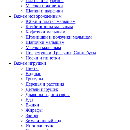
Платья и сарафаны
Маечки и жилетки
Шапки и шарфики
Вяжем новорожденным
Юбки и платья малышам
Комбинезоны малышам
Кофточки малышам
Штанишки и ползунки малышам
Шапочки малышам
Маечки малышам
Погремушки, Грызуны, Слингбусы
Носки и пинетки
Вяжем игрушки
Цветы
Водные
Грызуны
Деревья и растения
Детали игрушек
Драконы и динозавры
Еда
Ежики
Жирафы
Зайцы
Зима и новый год
Инопланетяне