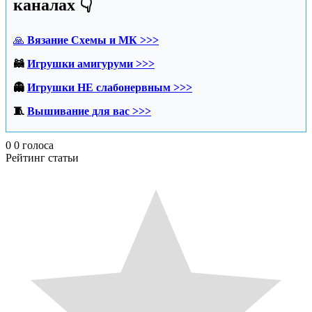
каналах 👇
🙏
Вязание Схемы и МК >>>
🦝
Игрушки амигуруми >>>
👻
Игрушки НЕ слабонервным >>>
🧵
Вышивание для вас >>>
0
0
голоса
Рейтинг статьи