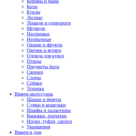
Коровы и быки
Коты
Куклы
Лесные
Лошади и единороги
Медведи
Насекомые
Необычные
Овощи и фрукты
Овечки и ягнята
Одежда для кукол
Птицы
Предметы быта
Свинки
Слоны
Собаки
Техника
Вяжем аксессуары
Шапки и береты
Сумки и кошельки
Шарфы и палантины
Варежки, перчатки
Носки, туфли, сапоги
Украшения
Вяжем в дом