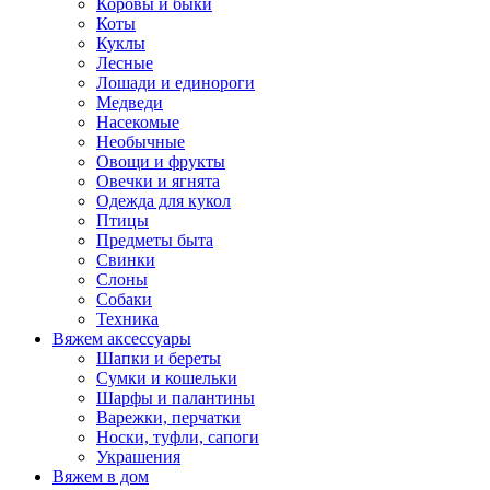
Коровы и быки
Коты
Куклы
Лесные
Лошади и единороги
Медведи
Насекомые
Необычные
Овощи и фрукты
Овечки и ягнята
Одежда для кукол
Птицы
Предметы быта
Свинки
Слоны
Собаки
Техника
Вяжем аксессуары
Шапки и береты
Сумки и кошельки
Шарфы и палантины
Варежки, перчатки
Носки, туфли, сапоги
Украшения
Вяжем в дом