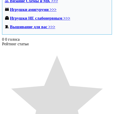
🙏
Вязание Схемы и МК >>>
🦝
Игрушки амигуруми >>>
👻
Игрушки НЕ слабонервным >>>
🧵
Вышивание для вас >>>
0
0
голоса
Рейтинг статьи