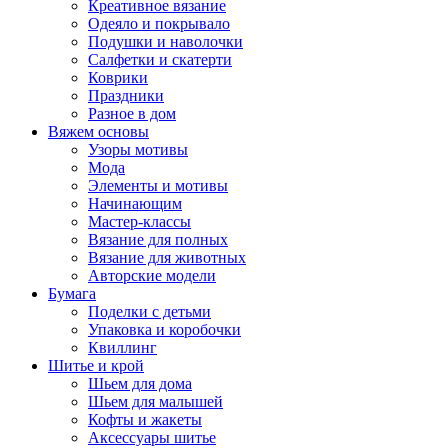
Креативное вязание
Одеяло и покрывало
Подушки и наволочки
Салфетки и скатерти
Коврики
Праздники
Разное в дом
Вяжем основы
Узоры мотивы
Мода
Элементы и мотивы
Начинающим
Мастер-классы
Вязание для полных
Вязание для животных
Авторские модели
Бумага
Поделки с детьми
Упаковка и коробочки
Квиллинг
Шитье и крой
Шьем для дома
Шьем для малышей
Кофты и жакеты
Аксессуары шитье