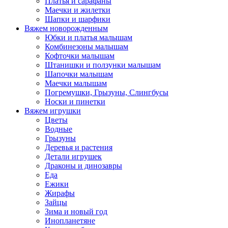
Платья и сарафаны
Маечки и жилетки
Шапки и шарфики
Вяжем новорожденным
Юбки и платья малышам
Комбинезоны малышам
Кофточки малышам
Штанишки и ползунки малышам
Шапочки малышам
Маечки малышам
Погремушки, Грызуны, Слингбусы
Носки и пинетки
Вяжем игрушки
Цветы
Водные
Грызуны
Деревья и растения
Детали игрушек
Драконы и динозавры
Еда
Ежики
Жирафы
Зайцы
Зима и новый год
Инопланетяне