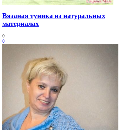
Вязаная туника из натуральных
материалах
0
0