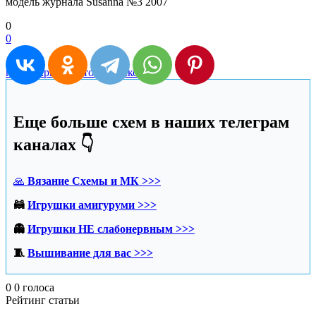
модель журнала Susanna №3 2007
0
0
пончо крючком
топ крючком
Еще больше схем в наших телеграм
каналах 👇
🙏
Вязание Схемы и МК >>>
🦝
Игрушки амигуруми >>>
👻
Игрушки НЕ слабонервным >>>
🧵
Вышивание для вас >>>
0
0
голоса
Рейтинг статьи