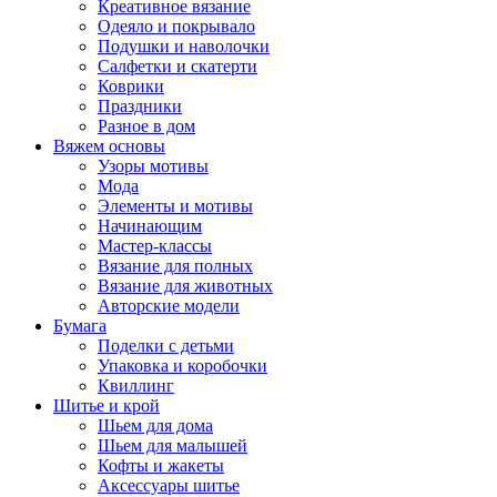
Креативное вязание
Одеяло и покрывало
Подушки и наволочки
Салфетки и скатерти
Коврики
Праздники
Разное в дом
Вяжем основы
Узоры мотивы
Мода
Элементы и мотивы
Начинающим
Мастер-классы
Вязание для полных
Вязание для животных
Авторские модели
Бумага
Поделки с детьми
Упаковка и коробочки
Квиллинг
Шитье и крой
Шьем для дома
Шьем для малышей
Кофты и жакеты
Аксессуары шитье