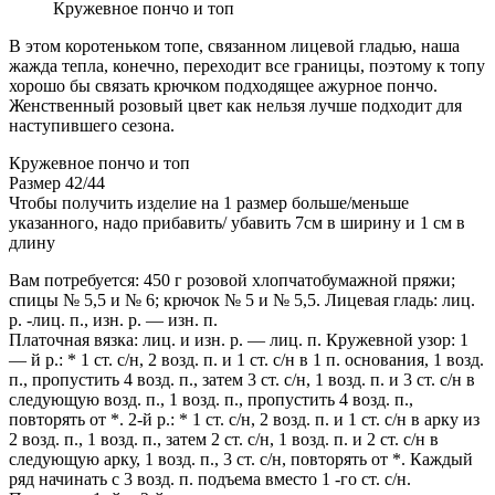
Кружевное пончо и топ
В этом коротеньком топе, связанном лицевой гладью, наша
жажда тепла, конечно, переходит все границы, поэтому к топу
хорошо бы связать крючком подходящее ажурное пончо.
Женственный розовый цвет как нельзя лучше подходит для
наступившего сезона.
Кружевное пончо и топ
Размер 42/44
Чтобы получить изделие на 1 размер больше/меньше
указанного, надо прибавить/ убавить 7см в ширину и 1 см в
длину
Вам потребуется: 450 г розовой хлопчатобумажной пряжи;
спицы № 5,5 и № 6; крючок № 5 и № 5,5. Лицевая гладь: лиц.
р. -лиц. п., изн. р. — изн. п.
Платочная вязка: лиц. и изн. р. — лиц. п. Кружевной узор: 1
— й р.: * 1 ст. с/н, 2 возд. п. и 1 ст. с/н в 1 п. основания, 1 возд.
п., пропустить 4 возд. п., затем 3 ст. с/н, 1 возд. п. и 3 ст. с/н в
следующую возд. п., 1 возд. п., пропустить 4 возд. п.,
повторять от *. 2-й р.: * 1 ст. с/н, 2 возд. п. и 1 ст. с/н в арку из
2 возд. п., 1 возд. п., затем 2 ст. с/н, 1 возд. п. и 2 ст. с/н в
следующую арку, 1 возд. п., 3 ст. с/н, повторять от *. Каждый
ряд начинать с 3 возд. п. подъема вместо 1 -го ст. с/н.