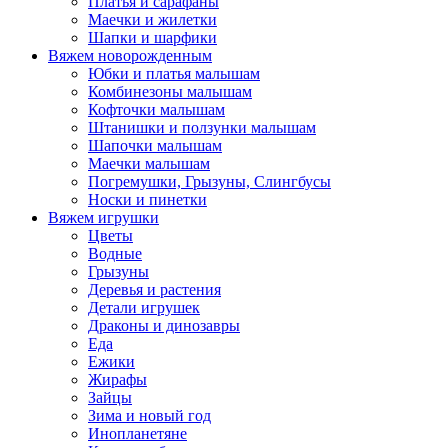
Платья и сарафаны
Маечки и жилетки
Шапки и шарфики
Вяжем новорожденным
Юбки и платья малышам
Комбинезоны малышам
Кофточки малышам
Штанишки и ползунки малышам
Шапочки малышам
Маечки малышам
Погремушки, Грызуны, Слингбусы
Носки и пинетки
Вяжем игрушки
Цветы
Водные
Грызуны
Деревья и растения
Детали игрушек
Драконы и динозавры
Еда
Ежики
Жирафы
Зайцы
Зима и новый год
Инопланетяне