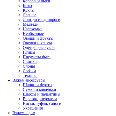
Коровы и быки
Коты
Куклы
Лесные
Лошади и единороги
Медведи
Насекомые
Необычные
Овощи и фрукты
Овечки и ягнята
Одежда для кукол
Птицы
Предметы быта
Свинки
Слоны
Собаки
Техника
Вяжем аксессуары
Шапки и береты
Сумки и кошельки
Шарфы и палантины
Варежки, перчатки
Носки, туфли, сапоги
Украшения
Вяжем в дом