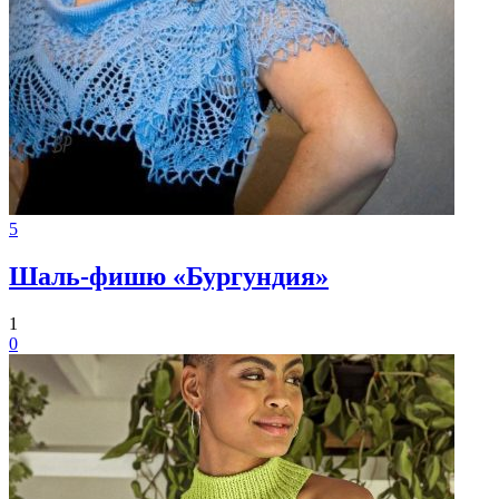
5
Шаль-фишю «Бургундия»
1
0