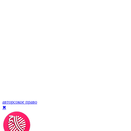
авторсокое право
✖