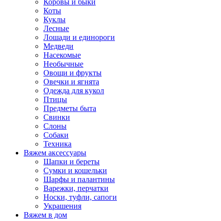
Коровы и быки
Коты
Куклы
Лесные
Лошади и единороги
Медведи
Насекомые
Необычные
Овощи и фрукты
Овечки и ягнята
Одежда для кукол
Птицы
Предметы быта
Свинки
Слоны
Собаки
Техника
Вяжем аксессуары
Шапки и береты
Сумки и кошельки
Шарфы и палантины
Варежки, перчатки
Носки, туфли, сапоги
Украшения
Вяжем в дом