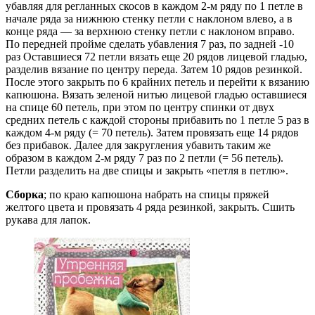
убавляя для регланных скосов в каждом 2-м ряду по 1 петле в
начале ряда за нижнюю стенку петли с наклоном влево, а в
конце ряда — за верхнюю стенку петли с наклоном вправо.
По передней пройме сделать убавления 7 раз, по задней -10
раз Оставшиеся 72 петли вязать еще 20 рядов лицевой гладью,
разделив вязание по центру переда. Затем 10 рядов резинкой.
После этого закрыть по 6 крайних петель и перейти к вязанию
капюшона. Вязать зеленой нитью лицевой гладью оставшиеся
на спице 60 петель, при этом по центру спинки от двух
средних петель с каждой стороны прибавить no 1 петле 5 раз в
каждом 4-м ряду (= 70 петель). Затем провязать еще 14 рядов
без прибавок. Далее для закругления убавить таким же
образом в каждом 2-м ряду 7 раз по 2 петли (= 56 петель).
Петли разделить на две спицы и закрыть «петля в петлю».
Сборка
; по краю капюшона набрать на спицы пряжей
желтого цвета и провязать 4 ряда резинкой, закрыть. Сшить
рукава для лапок.