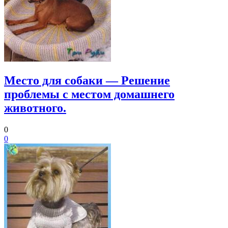
Место для собаки — Решение
проблемы с местом домашнего
животного.
0
0