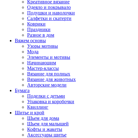
Креативное вязание
Одеяло и покрывало
Подушки и наволочки
Салфетки и скатерти
Коврики
Праздники
Разное в дом
Вяжем основы
Узоры мотивы
Мода
Элементы и мотивы
Начинающим
Мастер-классы
Вязание для полных
Вязание для животных
Авторские модели
Бумага
Поделки с детьми
Упаковка и коробочки
Квиллинг
Шитье и крой
Шьем для дома
Шьем для малышей
Кофты и жакеты
Аксессуары шитье