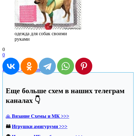
одежда для собак своими
руками
0
0
Вязание для собак
Еще больше схем в наших телеграм
каналах 👇
🙏
Вязание Схемы и МК >>>
🦝
Игрушки амигуруми >>>