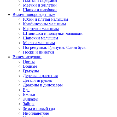
Платья и сарафаны
Маечки и жилетки
Шапки и шарфики
Вяжем новорожденным
Юбки и платья малышам
Комбинезоны малышам
Кофточки малышам
Штанишки и ползунки малышам
Шапочки малышам
Маечки малышам
Погремушки, Грызуны, Слингбусы
Носки и пинетки
Вяжем игрушки
Цветы
Водные
Грызуны
Деревья и растения
Детали игрушек
Драконы и динозавры
Еда
Ежики
Жирафы
Зайцы
Зима и новый год
Инопланетяне