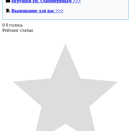
👻
Игрушки НЕ слабонервным >>>
🧵
Вышивание для вас >>>
0
0
голоса
Рейтинг статьи