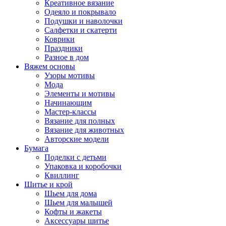
Креативное вязание
Одеяло и покрывало
Подушки и наволочки
Салфетки и скатерти
Коврики
Праздники
Разное в дом
Вяжем основы
Узоры мотивы
Мода
Элементы и мотивы
Начинающим
Мастер-классы
Вязание для полных
Вязание для животных
Авторские модели
Бумага
Поделки с детьми
Упаковка и коробочки
Квиллинг
Шитье и крой
Шьем для дома
Шьем для малышей
Кофты и жакеты
Аксессуары шитье