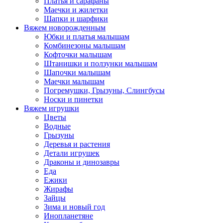
Платья и сарафаны
Маечки и жилетки
Шапки и шарфики
Вяжем новорожденным
Юбки и платья малышам
Комбинезоны малышам
Кофточки малышам
Штанишки и ползунки малышам
Шапочки малышам
Маечки малышам
Погремушки, Грызуны, Слингбусы
Носки и пинетки
Вяжем игрушки
Цветы
Водные
Грызуны
Деревья и растения
Детали игрушек
Драконы и динозавры
Еда
Ежики
Жирафы
Зайцы
Зима и новый год
Инопланетяне