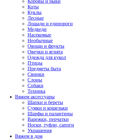
Коровы и быки
Коты
Куклы
Лесные
Лошади и единороги
Медведи
Насекомые
Необычные
Овощи и фрукты
Овечки и ягнята
Одежда для кукол
Птицы
Предметы быта
Свинки
Слоны
Собаки
Техника
Вяжем аксессуары
Шапки и береты
Сумки и кошельки
Шарфы и палантины
Варежки, перчатки
Носки, туфли, сапоги
Украшения
Вяжем в дом