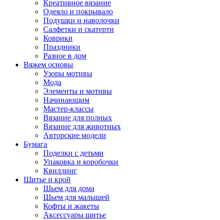
Креативное вязание
Одеяло и покрывало
Подушки и наволочки
Салфетки и скатерти
Коврики
Праздники
Разное в дом
Вяжем основы
Узоры мотивы
Мода
Элементы и мотивы
Начинающим
Мастер-классы
Вязание для полных
Вязание для животных
Авторские модели
Бумага
Поделки с детьми
Упаковка и коробочки
Квиллинг
Шитье и крой
Шьем для дома
Шьем для малышей
Кофты и жакеты
Аксессуары шитье