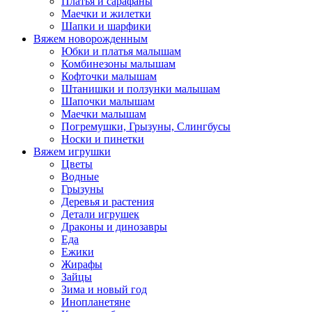
Платья и сарафаны
Маечки и жилетки
Шапки и шарфики
Вяжем новорожденным
Юбки и платья малышам
Комбинезоны малышам
Кофточки малышам
Штанишки и ползунки малышам
Шапочки малышам
Маечки малышам
Погремушки, Грызуны, Слингбусы
Носки и пинетки
Вяжем игрушки
Цветы
Водные
Грызуны
Деревья и растения
Детали игрушек
Драконы и динозавры
Еда
Ежики
Жирафы
Зайцы
Зима и новый год
Инопланетяне