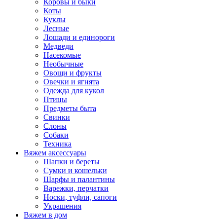
Коровы и быки
Коты
Куклы
Лесные
Лошади и единороги
Медведи
Насекомые
Необычные
Овощи и фрукты
Овечки и ягнята
Одежда для кукол
Птицы
Предметы быта
Свинки
Слоны
Собаки
Техника
Вяжем аксессуары
Шапки и береты
Сумки и кошельки
Шарфы и палантины
Варежки, перчатки
Носки, туфли, сапоги
Украшения
Вяжем в дом