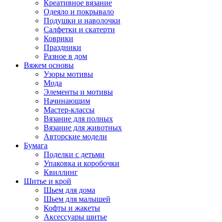
Креативное вязание
Одеяло и покрывало
Подушки и наволочки
Салфетки и скатерти
Коврики
Праздники
Разное в дом
Вяжем основы
Узоры мотивы
Мода
Элементы и мотивы
Начинающим
Мастер-классы
Вязание для полных
Вязание для животных
Авторские модели
Бумага
Поделки с детьми
Упаковка и коробочки
Квиллинг
Шитье и крой
Шьем для дома
Шьем для малышей
Кофты и жакеты
Аксессуары шитье