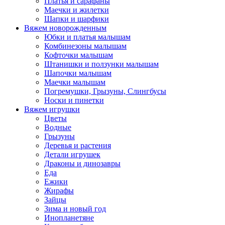
Платья и сарафаны
Маечки и жилетки
Шапки и шарфики
Вяжем новорожденным
Юбки и платья малышам
Комбинезоны малышам
Кофточки малышам
Штанишки и ползунки малышам
Шапочки малышам
Маечки малышам
Погремушки, Грызуны, Слингбусы
Носки и пинетки
Вяжем игрушки
Цветы
Водные
Грызуны
Деревья и растения
Детали игрушек
Драконы и динозавры
Еда
Ежики
Жирафы
Зайцы
Зима и новый год
Инопланетяне