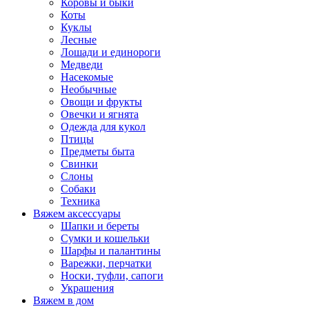
Коровы и быки
Коты
Куклы
Лесные
Лошади и единороги
Медведи
Насекомые
Необычные
Овощи и фрукты
Овечки и ягнята
Одежда для кукол
Птицы
Предметы быта
Свинки
Слоны
Собаки
Техника
Вяжем аксессуары
Шапки и береты
Сумки и кошельки
Шарфы и палантины
Варежки, перчатки
Носки, туфли, сапоги
Украшения
Вяжем в дом