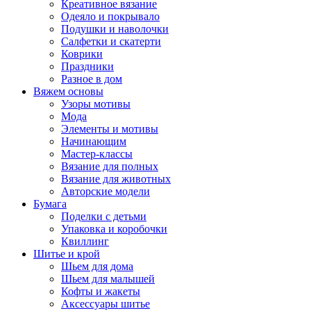
Креативное вязание
Одеяло и покрывало
Подушки и наволочки
Салфетки и скатерти
Коврики
Праздники
Разное в дом
Вяжем основы
Узоры мотивы
Мода
Элементы и мотивы
Начинающим
Мастер-классы
Вязание для полных
Вязание для животных
Авторские модели
Бумага
Поделки с детьми
Упаковка и коробочки
Квиллинг
Шитье и крой
Шьем для дома
Шьем для малышей
Кофты и жакеты
Аксессуары шитье