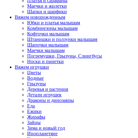
Платья и сарафаны
Маечки и жилетки
Шапки и шарфики
Вяжем новорожденным
Юбки и платья малышам
Комбинезоны малышам
Кофточки малышам
Штанишки и ползунки малышам
Шапочки малышам
Маечки малышам
Погремушки, Грызуны, Слингбусы
Носки и пинетки
Вяжем игрушки
Цветы
Водные
Грызуны
Деревья и растения
Детали игрушек
Драконы и динозавры
Еда
Ежики
Жирафы
Зайцы
Зима и новый год
Инопланетяне