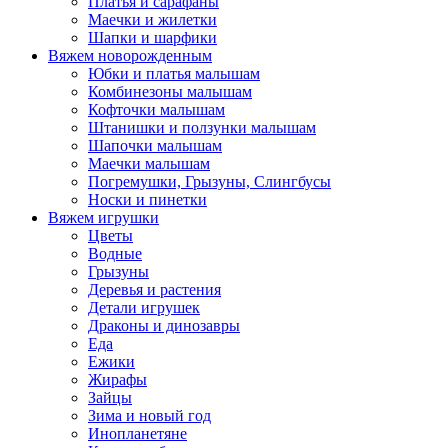
Платья и сарафаны
Маечки и жилетки
Шапки и шарфики
Вяжем новорожденным
Юбки и платья малышам
Комбинезоны малышам
Кофточки малышам
Штанишки и ползунки малышам
Шапочки малышам
Маечки малышам
Погремушки, Грызуны, Слингбусы
Носки и пинетки
Вяжем игрушки
Цветы
Водные
Грызуны
Деревья и растения
Детали игрушек
Драконы и динозавры
Еда
Ежики
Жирафы
Зайцы
Зима и новый год
Инопланетяне