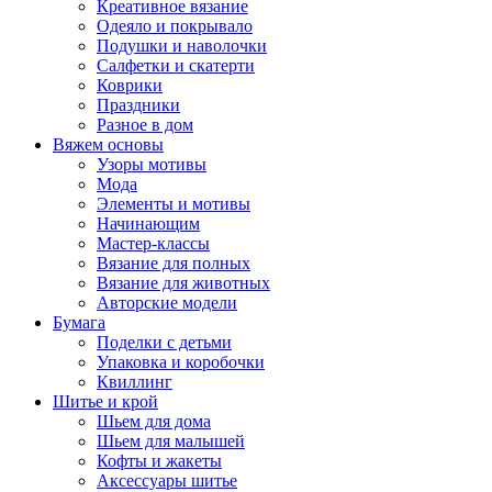
Креативное вязание
Одеяло и покрывало
Подушки и наволочки
Салфетки и скатерти
Коврики
Праздники
Разное в дом
Вяжем основы
Узоры мотивы
Мода
Элементы и мотивы
Начинающим
Мастер-классы
Вязание для полных
Вязание для животных
Авторские модели
Бумага
Поделки с детьми
Упаковка и коробочки
Квиллинг
Шитье и крой
Шьем для дома
Шьем для малышей
Кофты и жакеты
Аксессуары шитье