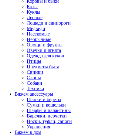
Коровы и быки
Коты
Куклы
Лесные
Лошади и единороги
Медведи
Насекомые
Необычные
Овощи и фрукты
Овечки и ягнята
Одежда для кукол
Птицы
Предметы быта
Свинки
Слоны
Собаки
Техника
Вяжем аксессуары
Шапки и береты
Сумки и кошельки
Шарфы и палантины
Варежки, перчатки
Носки, туфли, сапоги
Украшения
Вяжем в дом