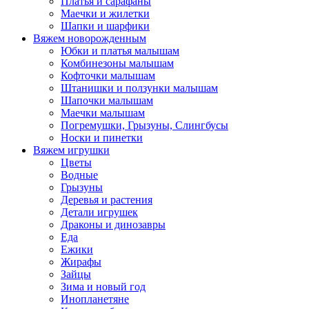
Платья и сарафаны
Маечки и жилетки
Шапки и шарфики
Вяжем новорожденным
Юбки и платья малышам
Комбинезоны малышам
Кофточки малышам
Штанишки и ползунки малышам
Шапочки малышам
Маечки малышам
Погремушки, Грызуны, Слингбусы
Носки и пинетки
Вяжем игрушки
Цветы
Водные
Грызуны
Деревья и растения
Детали игрушек
Драконы и динозавры
Еда
Ежики
Жирафы
Зайцы
Зима и новый год
Инопланетяне