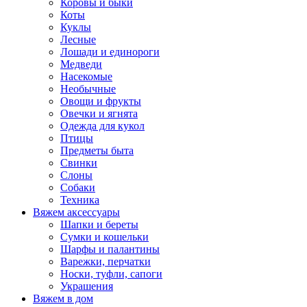
Коровы и быки
Коты
Куклы
Лесные
Лошади и единороги
Медведи
Насекомые
Необычные
Овощи и фрукты
Овечки и ягнята
Одежда для кукол
Птицы
Предметы быта
Свинки
Слоны
Собаки
Техника
Вяжем аксессуары
Шапки и береты
Сумки и кошельки
Шарфы и палантины
Варежки, перчатки
Носки, туфли, сапоги
Украшения
Вяжем в дом