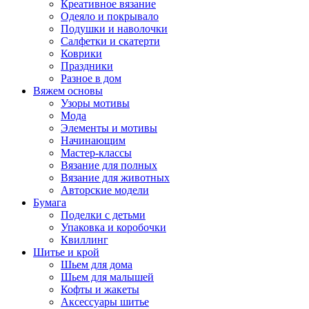
Креативное вязание
Одеяло и покрывало
Подушки и наволочки
Салфетки и скатерти
Коврики
Праздники
Разное в дом
Вяжем основы
Узоры мотивы
Мода
Элементы и мотивы
Начинающим
Мастер-классы
Вязание для полных
Вязание для животных
Авторские модели
Бумага
Поделки с детьми
Упаковка и коробочки
Квиллинг
Шитье и крой
Шьем для дома
Шьем для малышей
Кофты и жакеты
Аксессуары шитье