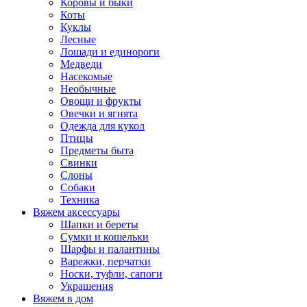
Коровы и быки
Коты
Куклы
Лесные
Лошади и единороги
Медведи
Насекомые
Необычные
Овощи и фрукты
Овечки и ягнята
Одежда для кукол
Птицы
Предметы быта
Свинки
Слоны
Собаки
Техника
Вяжем аксессуары
Шапки и береты
Сумки и кошельки
Шарфы и палантины
Варежки, перчатки
Носки, туфли, сапоги
Украшения
Вяжем в дом