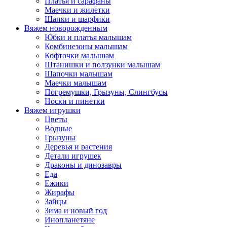
Платья и сарафаны
Маечки и жилетки
Шапки и шарфики
Вяжем новорожденным
Юбки и платья малышам
Комбинезоны малышам
Кофточки малышам
Штанишки и ползунки малышам
Шапочки малышам
Маечки малышам
Погремушки, Грызуны, Слингбусы
Носки и пинетки
Вяжем игрушки
Цветы
Водные
Грызуны
Деревья и растения
Детали игрушек
Драконы и динозавры
Еда
Ежики
Жирафы
Зайцы
Зима и новый год
Инопланетяне