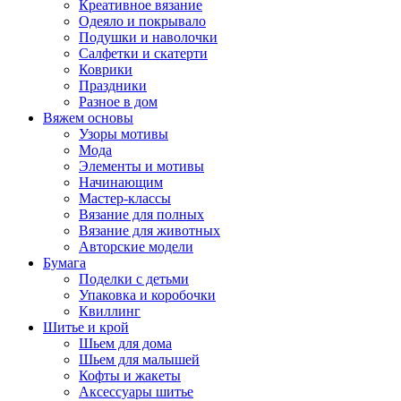
Креативное вязание
Одеяло и покрывало
Подушки и наволочки
Салфетки и скатерти
Коврики
Праздники
Разное в дом
Вяжем основы
Узоры мотивы
Мода
Элементы и мотивы
Начинающим
Мастер-классы
Вязание для полных
Вязание для животных
Авторские модели
Бумага
Поделки с детьми
Упаковка и коробочки
Квиллинг
Шитье и крой
Шьем для дома
Шьем для малышей
Кофты и жакеты
Аксессуары шитье