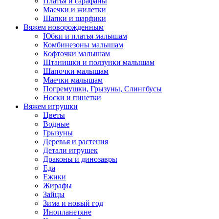
Платья и сарафаны
Маечки и жилетки
Шапки и шарфики
Вяжем новорожденным
Юбки и платья малышам
Комбинезоны малышам
Кофточки малышам
Штанишки и ползунки малышам
Шапочки малышам
Маечки малышам
Погремушки, Грызуны, Слингбусы
Носки и пинетки
Вяжем игрушки
Цветы
Водные
Грызуны
Деревья и растения
Детали игрушек
Драконы и динозавры
Еда
Ежики
Жирафы
Зайцы
Зима и новый год
Инопланетяне