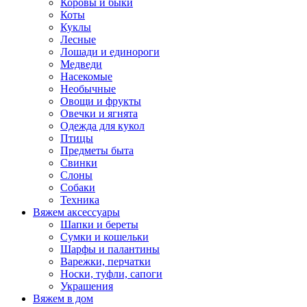
Коровы и быки
Коты
Куклы
Лесные
Лошади и единороги
Медведи
Насекомые
Необычные
Овощи и фрукты
Овечки и ягнята
Одежда для кукол
Птицы
Предметы быта
Свинки
Слоны
Собаки
Техника
Вяжем аксессуары
Шапки и береты
Сумки и кошельки
Шарфы и палантины
Варежки, перчатки
Носки, туфли, сапоги
Украшения
Вяжем в дом