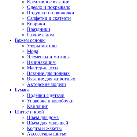
Креативное вязание
Одеяло и покрывало
Подушки и наволочки
Салфетки и скатерти
Коврики
Праздники
Разное в дом
Вяжем основы
Узоры мотивы
Мода
Элементы и мотивы
Начинающим
Мастер-классы
Вязание для полных
Вязание для животных
Авторские модели
Бумага
Поделки с детьми
Упаковка и коробочки
Квиллинг
Шитье и крой
Шьем для дома
Шьем для малышей
Кофты и жакеты
Аксессуары шитье