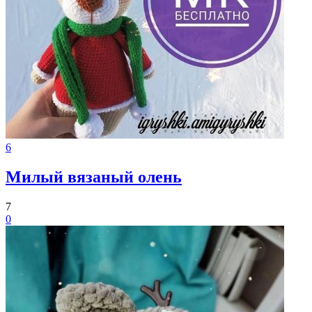
6
Милый вязаный олень
7
0