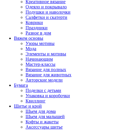
Креативное вязание
Одеяло и покрывало
Подушки и наволочки
Салфетки и скатерти
Коврики
Праздники
Разное в дом
Вяжем основы
Узоры мотивы
Мода
Элементы и мотивы
Начинающим
Мастер-классы
Вязание для полных
Вязание для животных
Авторские модели
Бумага
Поделки с детьми
Упаковка и коробочки
Квиллинг
Шитье и крой
Шьем для дома
Шьем для малышей
Кофты и жакеты
Аксессуары шитье