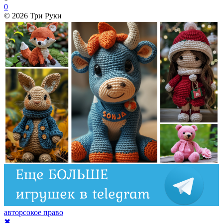
0
© 2026 Три Руки
авторсокое право
✖