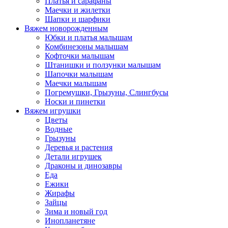
Платья и сарафаны
Маечки и жилетки
Шапки и шарфики
Вяжем новорожденным
Юбки и платья малышам
Комбинезоны малышам
Кофточки малышам
Штанишки и ползунки малышам
Шапочки малышам
Маечки малышам
Погремушки, Грызуны, Слингбусы
Носки и пинетки
Вяжем игрушки
Цветы
Водные
Грызуны
Деревья и растения
Детали игрушек
Драконы и динозавры
Еда
Ежики
Жирафы
Зайцы
Зима и новый год
Инопланетяне