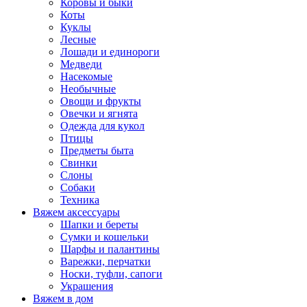
Коровы и быки
Коты
Куклы
Лесные
Лошади и единороги
Медведи
Насекомые
Необычные
Овощи и фрукты
Овечки и ягнята
Одежда для кукол
Птицы
Предметы быта
Свинки
Слоны
Собаки
Техника
Вяжем аксессуары
Шапки и береты
Сумки и кошельки
Шарфы и палантины
Варежки, перчатки
Носки, туфли, сапоги
Украшения
Вяжем в дом