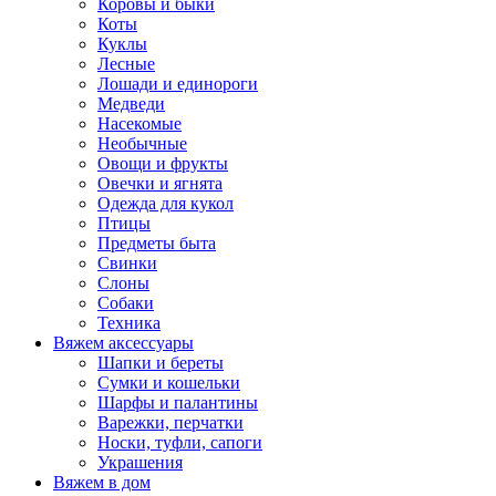
Коровы и быки
Коты
Куклы
Лесные
Лошади и единороги
Медведи
Насекомые
Необычные
Овощи и фрукты
Овечки и ягнята
Одежда для кукол
Птицы
Предметы быта
Свинки
Слоны
Собаки
Техника
Вяжем аксессуары
Шапки и береты
Сумки и кошельки
Шарфы и палантины
Варежки, перчатки
Носки, туфли, сапоги
Украшения
Вяжем в дом