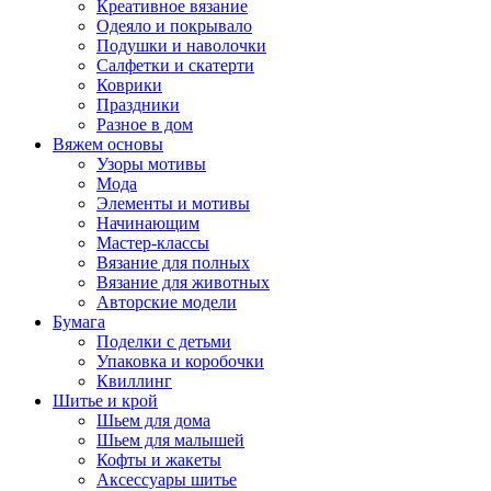
Креативное вязание
Одеяло и покрывало
Подушки и наволочки
Салфетки и скатерти
Коврики
Праздники
Разное в дом
Вяжем основы
Узоры мотивы
Мода
Элементы и мотивы
Начинающим
Мастер-классы
Вязание для полных
Вязание для животных
Авторские модели
Бумага
Поделки с детьми
Упаковка и коробочки
Квиллинг
Шитье и крой
Шьем для дома
Шьем для малышей
Кофты и жакеты
Аксессуары шитье