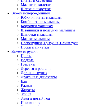
Платья и сарафаны
Маечки и жилетки
Шапки и шарфики
Вяжем новорожденным
Юбки и платья малышам
Комбинезоны малышам
Кофточки малышам
Штанишки и ползунки малышам
Шапочки малышам
Маечки малышам
Погремушки, Грызуны, Слингбусы
Носки и пинетки
Вяжем игрушки
Цветы
Водные
Грызуны
Деревья и растения
Детали игрушек
Драконы и динозавры
Еда
Ежики
Жирафы
Зайцы
Зима и новый год
Инопланетяне