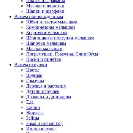
Платья и сарафаны
Маечки и жилетки
Шапки и шарфики
Вяжем новорожденным
Юбки и платья малышам
Комбинезоны малышам
Кофточки малышам
Штанишки и ползунки малышам
Шапочки малышам
Маечки малышам
Погремушки, Грызуны, Слингбусы
Носки и пинетки
Вяжем игрушки
Цветы
Водные
Грызуны
Деревья и растения
Детали игрушек
Драконы и динозавры
Еда
Ежики
Жирафы
Зайцы
Зима и новый год
Инопланетяне