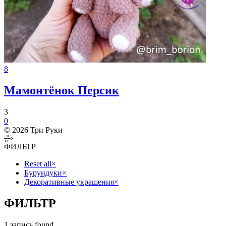
8
Мамонтёнок Персик
3
0
© 2026 Три Руки
ФИЛЬТР
Reset all
×
Бурундуки
×
Декоративные украшения
×
ФИЛЬТР
1
запись found