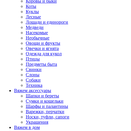
Коровы и быки
Коты
Куклы
Лесные
Лошади и единороги
Медведи
Насекомые
Необычные
Овощи и фрукты
Овечки и ягнята
Одежда для кукол
Птицы
Предметы быта
Свинки
Слоны
Собаки
Техника
Вяжем аксессуары
Шапки и береты
Сумки и кошельки
Шарфы и палантины
Варежки, перчатки
Носки, туфли, сапоги
Украшения
Вяжем в дом