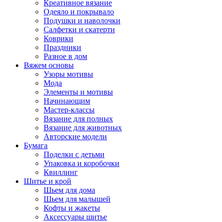
Креативное вязание
Одеяло и покрывало
Подушки и наволочки
Салфетки и скатерти
Коврики
Праздники
Разное в дом
Вяжем основы
Узоры мотивы
Мода
Элементы и мотивы
Начинающим
Мастер-классы
Вязание для полных
Вязание для животных
Авторские модели
Бумага
Поделки с детьми
Упаковка и коробочки
Квиллинг
Шитье и крой
Шьем для дома
Шьем для малышей
Кофты и жакеты
Аксессуары шитье