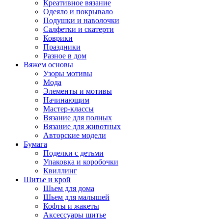
Креативное вязание
Одеяло и покрывало
Подушки и наволочки
Салфетки и скатерти
Коврики
Праздники
Разное в дом
Вяжем основы
Узоры мотивы
Мода
Элементы и мотивы
Начинающим
Мастер-классы
Вязание для полных
Вязание для животных
Авторские модели
Бумага
Поделки с детьми
Упаковка и коробочки
Квиллинг
Шитье и крой
Шьем для дома
Шьем для малышей
Кофты и жакеты
Аксессуары шитье