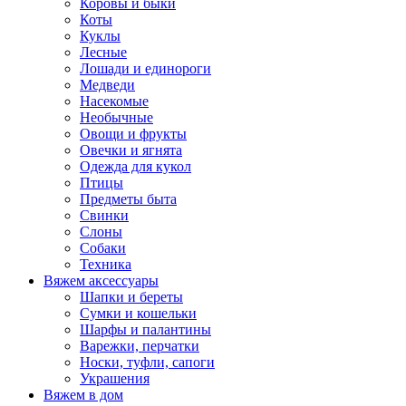
Коровы и быки
Коты
Куклы
Лесные
Лошади и единороги
Медведи
Насекомые
Необычные
Овощи и фрукты
Овечки и ягнята
Одежда для кукол
Птицы
Предметы быта
Свинки
Слоны
Собаки
Техника
Вяжем аксессуары
Шапки и береты
Сумки и кошельки
Шарфы и палантины
Варежки, перчатки
Носки, туфли, сапоги
Украшения
Вяжем в дом