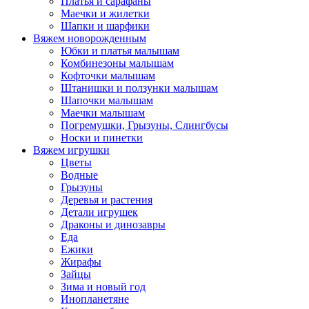
Платья и сарафаны
Маечки и жилетки
Шапки и шарфики
Вяжем новорожденным
Юбки и платья малышам
Комбинезоны малышам
Кофточки малышам
Штанишки и ползунки малышам
Шапочки малышам
Маечки малышам
Погремушки, Грызуны, Слингбусы
Носки и пинетки
Вяжем игрушки
Цветы
Водные
Грызуны
Деревья и растения
Детали игрушек
Драконы и динозавры
Еда
Ежики
Жирафы
Зайцы
Зима и новый год
Инопланетяне