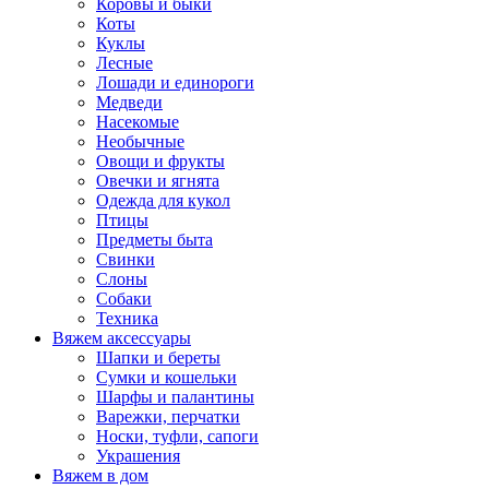
Коровы и быки
Коты
Куклы
Лесные
Лошади и единороги
Медведи
Насекомые
Необычные
Овощи и фрукты
Овечки и ягнята
Одежда для кукол
Птицы
Предметы быта
Свинки
Слоны
Собаки
Техника
Вяжем аксессуары
Шапки и береты
Сумки и кошельки
Шарфы и палантины
Варежки, перчатки
Носки, туфли, сапоги
Украшения
Вяжем в дом