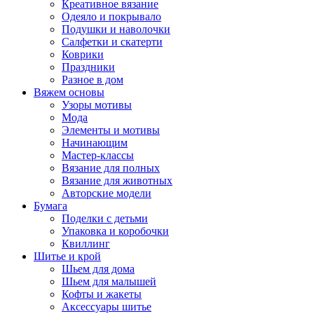
Креативное вязание
Одеяло и покрывало
Подушки и наволочки
Салфетки и скатерти
Коврики
Праздники
Разное в дом
Вяжем основы
Узоры мотивы
Мода
Элементы и мотивы
Начинающим
Мастер-классы
Вязание для полных
Вязание для животных
Авторские модели
Бумага
Поделки с детьми
Упаковка и коробочки
Квиллинг
Шитье и крой
Шьем для дома
Шьем для малышей
Кофты и жакеты
Аксессуары шитье