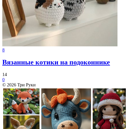
8
Вязанные котики на подоконнике
14
0
© 2026 Три Руки