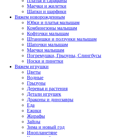
Платья и сарафаны
Маечки и жилетки
Шапки и шарфики
Вяжем новорожденным
Юбки и платья малышам
Комбинезоны малышам
Кофточки малышам
Штанишки и ползунки малышам
Шапочки малышам
Маечки малышам
Погремушки, Грызуны, Слингбусы
Носки и пинетки
Вяжем игрушки
Цветы
Водные
Грызуны
Деревья и растения
Детали игрушек
Драконы и динозавры
Еда
Ежики
Жирафы
Зайцы
Зима и новый год
Инопланетяне