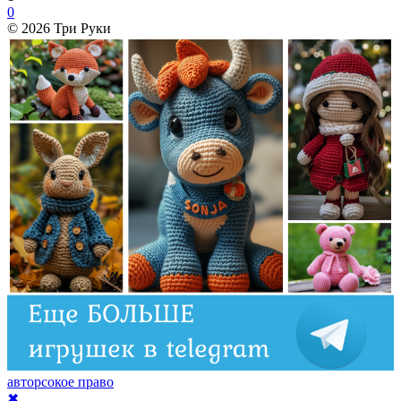
0
© 2026 Три Руки
авторсокое право
✖