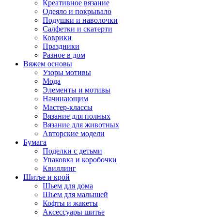
Креативное вязание
Одеяло и покрывало
Подушки и наволочки
Салфетки и скатерти
Коврики
Праздники
Разное в дом
Вяжем основы
Узоры мотивы
Мода
Элементы и мотивы
Начинающим
Мастер-классы
Вязание для полных
Вязание для животных
Авторские модели
Бумага
Поделки с детьми
Упаковка и коробочки
Квиллинг
Шитье и крой
Шьем для дома
Шьем для малышей
Кофты и жакеты
Аксессуары шитье