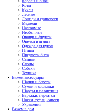
Коровы и быки
Коты
Куклы
Лесные
Лошади и единороги
Медведи
Насекомые
Необычные
Овощи и фрукты
Овечки и ягнята
Одежда для кукол
Птицы
Предметы быта
Свинки
Слоны
Собаки
Техника
Вяжем аксессуары
Шапки и береты
Сумки и кошельки
Шарфы и палантины
Варежки, перчатки
Носки, туфли, сапоги
Украшения
Вяжем в дом