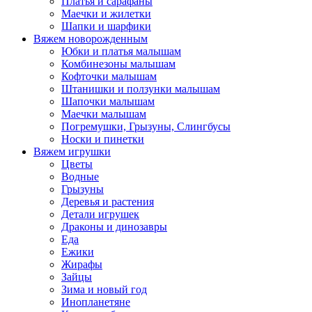
Платья и сарафаны
Маечки и жилетки
Шапки и шарфики
Вяжем новорожденным
Юбки и платья малышам
Комбинезоны малышам
Кофточки малышам
Штанишки и ползунки малышам
Шапочки малышам
Маечки малышам
Погремушки, Грызуны, Слингбусы
Носки и пинетки
Вяжем игрушки
Цветы
Водные
Грызуны
Деревья и растения
Детали игрушек
Драконы и динозавры
Еда
Ежики
Жирафы
Зайцы
Зима и новый год
Инопланетяне