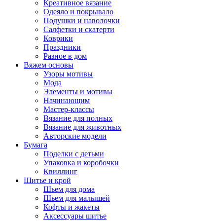
Креативное вязание
Одеяло и покрывало
Подушки и наволочки
Салфетки и скатерти
Коврики
Праздники
Разное в дом
Вяжем основы
Узоры мотивы
Мода
Элементы и мотивы
Начинающим
Мастер-классы
Вязание для полных
Вязание для животных
Авторские модели
Бумага
Поделки с детьми
Упаковка и коробочки
Квиллинг
Шитье и крой
Шьем для дома
Шьем для малышей
Кофты и жакеты
Аксессуары шитье