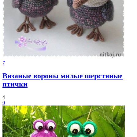
7
Вязаные вороны милые шерстяные
птички
4
0