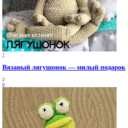
7
Вязаный лягушонок — милый подарок
2
0