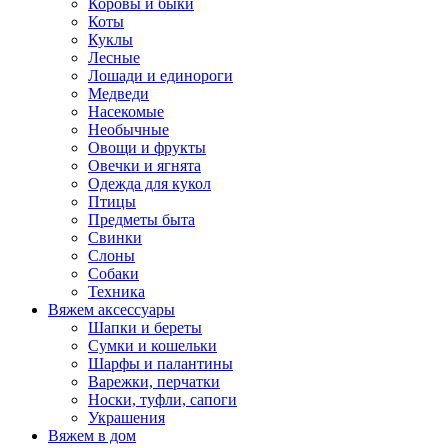
Коровы и быки
Коты
Куклы
Лесные
Лошади и единороги
Медведи
Насекомые
Необычные
Овощи и фрукты
Овечки и ягнята
Одежда для кукол
Птицы
Предметы быта
Свинки
Слоны
Собаки
Техника
Вяжем аксессуары
Шапки и береты
Сумки и кошельки
Шарфы и палантины
Варежки, перчатки
Носки, туфли, сапоги
Украшения
Вяжем в дом