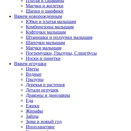
Платья и сарафаны
Маечки и жилетки
Шапки и шарфики
Вяжем новорожденным
Юбки и платья малышам
Комбинезоны малышам
Кофточки малышам
Штанишки и ползунки малышам
Шапочки малышам
Маечки малышам
Погремушки, Грызуны, Слингбусы
Носки и пинетки
Вяжем игрушки
Цветы
Водные
Грызуны
Деревья и растения
Детали игрушек
Драконы и динозавры
Еда
Ежики
Жирафы
Зайцы
Зима и новый год
Инопланетяне