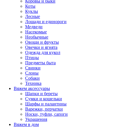
Коровы и быки
Коты
Куклы
Лесные
Лошади и единороги
Медведи
Насекомые
Необычные
Овощи и фрукты
Овечки и ягнята
Одежда для кукол
Птицы
Предметы быта
Свинки
Слоны
Собаки
Техника
Вяжем аксессуары
Шапки и береты
Сумки и кошельки
Шарфы и палантины
Варежки, перчатки
Носки, туфли, сапоги
Украшения
Вяжем в дом