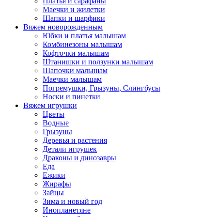
Платья и сарафаны
Маечки и жилетки
Шапки и шарфики
Вяжем новорожденным
Юбки и платья малышам
Комбинезоны малышам
Кофточки малышам
Штанишки и ползунки малышам
Шапочки малышам
Маечки малышам
Погремушки, Грызуны, Слингбусы
Носки и пинетки
Вяжем игрушки
Цветы
Водные
Грызуны
Деревья и растения
Детали игрушек
Драконы и динозавры
Еда
Ежики
Жирафы
Зайцы
Зима и новый год
Инопланетяне