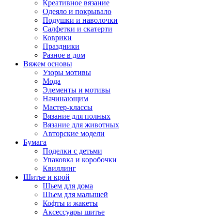
Креативное вязание
Одеяло и покрывало
Подушки и наволочки
Салфетки и скатерти
Коврики
Праздники
Разное в дом
Вяжем основы
Узоры мотивы
Мода
Элементы и мотивы
Начинающим
Мастер-классы
Вязание для полных
Вязание для животных
Авторские модели
Бумага
Поделки с детьми
Упаковка и коробочки
Квиллинг
Шитье и крой
Шьем для дома
Шьем для малышей
Кофты и жакеты
Аксессуары шитье