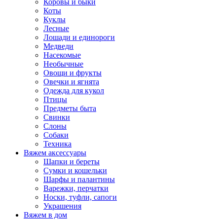
Коровы и быки
Коты
Куклы
Лесные
Лошади и единороги
Медведи
Насекомые
Необычные
Овощи и фрукты
Овечки и ягнята
Одежда для кукол
Птицы
Предметы быта
Свинки
Слоны
Собаки
Техника
Вяжем аксессуары
Шапки и береты
Сумки и кошельки
Шарфы и палантины
Варежки, перчатки
Носки, туфли, сапоги
Украшения
Вяжем в дом