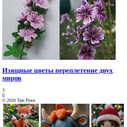
Изящные цветы переплетение двух
миров
3
0
© 2026 Три Руки