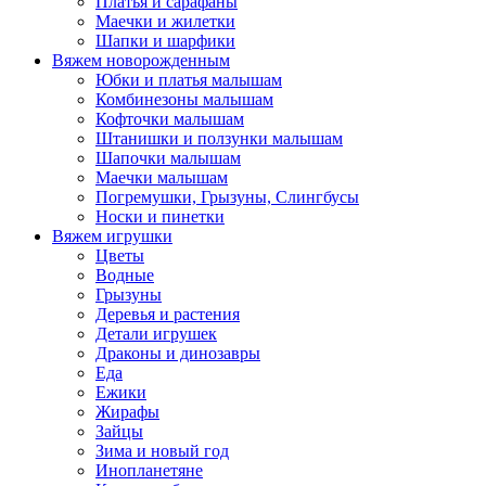
Платья и сарафаны
Маечки и жилетки
Шапки и шарфики
Вяжем новорожденным
Юбки и платья малышам
Комбинезоны малышам
Кофточки малышам
Штанишки и ползунки малышам
Шапочки малышам
Маечки малышам
Погремушки, Грызуны, Слингбусы
Носки и пинетки
Вяжем игрушки
Цветы
Водные
Грызуны
Деревья и растения
Детали игрушек
Драконы и динозавры
Еда
Ежики
Жирафы
Зайцы
Зима и новый год
Инопланетяне