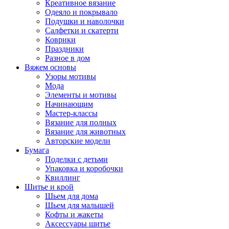
Креативное вязание
Одеяло и покрывало
Подушки и наволочки
Салфетки и скатерти
Коврики
Праздники
Разное в дом
Вяжем основы
Узоры мотивы
Мода
Элементы и мотивы
Начинающим
Мастер-классы
Вязание для полных
Вязание для животных
Авторские модели
Бумага
Поделки с детьми
Упаковка и коробочки
Квиллинг
Шитье и крой
Шьем для дома
Шьем для малышей
Кофты и жакеты
Аксессуары шитье