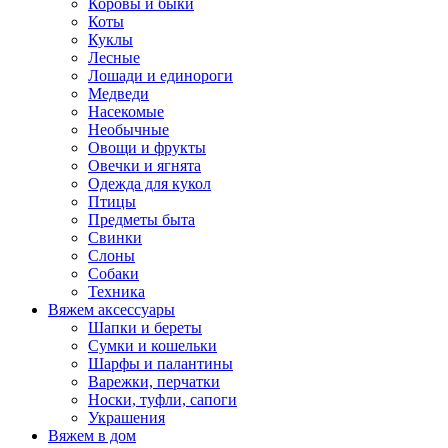
Коровы и быки
Коты
Куклы
Лесные
Лошади и единороги
Медведи
Насекомые
Необычные
Овощи и фрукты
Овечки и ягнята
Одежда для кукол
Птицы
Предметы быта
Свинки
Слоны
Собаки
Техника
Вяжем аксессуары
Шапки и береты
Сумки и кошельки
Шарфы и палантины
Варежки, перчатки
Носки, туфли, сапоги
Украшения
Вяжем в дом