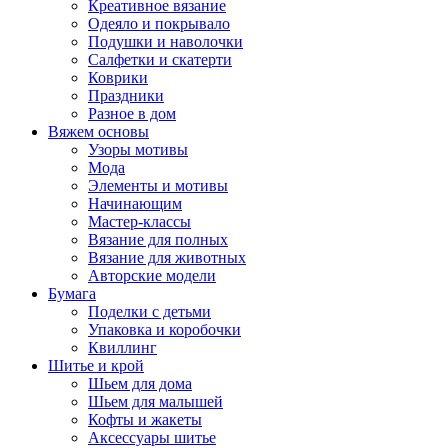
Креативное вязание
Одеяло и покрывало
Подушки и наволочки
Салфетки и скатерти
Коврики
Праздники
Разное в дом
Вяжем основы
Узоры мотивы
Мода
Элементы и мотивы
Начинающим
Мастер-классы
Вязание для полных
Вязание для животных
Авторские модели
Бумага
Поделки с детьми
Упаковка и коробочки
Квиллинг
Шитье и крой
Шьем для дома
Шьем для малышей
Кофты и жакеты
Аксессуары шитье