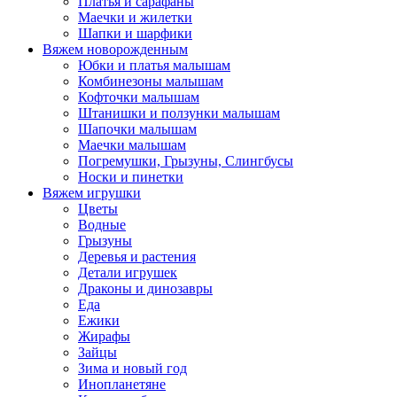
Платья и сарафаны
Маечки и жилетки
Шапки и шарфики
Вяжем новорожденным
Юбки и платья малышам
Комбинезоны малышам
Кофточки малышам
Штанишки и ползунки малышам
Шапочки малышам
Маечки малышам
Погремушки, Грызуны, Слингбусы
Носки и пинетки
Вяжем игрушки
Цветы
Водные
Грызуны
Деревья и растения
Детали игрушек
Драконы и динозавры
Еда
Ежики
Жирафы
Зайцы
Зима и новый год
Инопланетяне