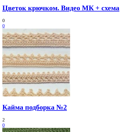
Цветок крючком. Видео МК + схема
0
0
Кайма подборка №2
2
0