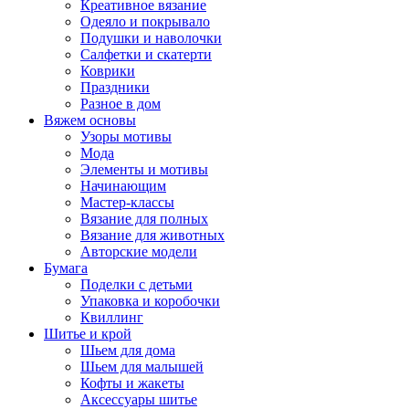
Креативное вязание
Одеяло и покрывало
Подушки и наволочки
Салфетки и скатерти
Коврики
Праздники
Разное в дом
Вяжем основы
Узоры мотивы
Мода
Элементы и мотивы
Начинающим
Мастер-классы
Вязание для полных
Вязание для животных
Авторские модели
Бумага
Поделки с детьми
Упаковка и коробочки
Квиллинг
Шитье и крой
Шьем для дома
Шьем для малышей
Кофты и жакеты
Аксессуары шитье