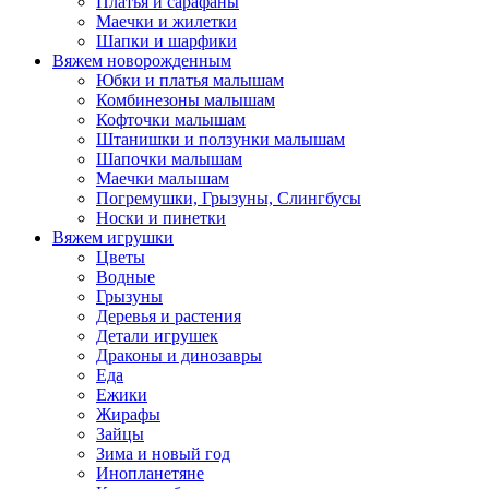
Платья и сарафаны
Маечки и жилетки
Шапки и шарфики
Вяжем новорожденным
Юбки и платья малышам
Комбинезоны малышам
Кофточки малышам
Штанишки и ползунки малышам
Шапочки малышам
Маечки малышам
Погремушки, Грызуны, Слингбусы
Носки и пинетки
Вяжем игрушки
Цветы
Водные
Грызуны
Деревья и растения
Детали игрушек
Драконы и динозавры
Еда
Ежики
Жирафы
Зайцы
Зима и новый год
Инопланетяне