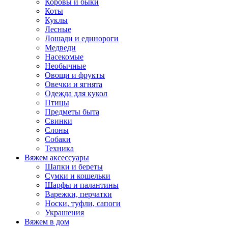
Коровы и быки
Коты
Куклы
Лесные
Лошади и единороги
Медведи
Насекомые
Необычные
Овощи и фрукты
Овечки и ягнята
Одежда для кукол
Птицы
Предметы быта
Свинки
Слоны
Собаки
Техника
Вяжем аксессуары
Шапки и береты
Сумки и кошельки
Шарфы и палантины
Варежки, перчатки
Носки, туфли, сапоги
Украшения
Вяжем в дом