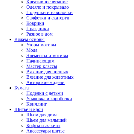
Креативное вязание
Одеяло и покрывало
Подушки и наволочки
Салфетки и скатерти
Коврики
Праздники
Разное в дом
Вяжем основы
Узоры мотивы
Мода
Элементы и мотивы
Начинающим
Мастер-классы
Вязание для полных
Вязание для животных
Авторские модели
Бумага
Поделки с детьми
Упаковка и коробочки
Квиллинг
Шитье и крой
Шьем для дома
Шьем для малышей
Кофты и жакеты
Аксессуары шитье