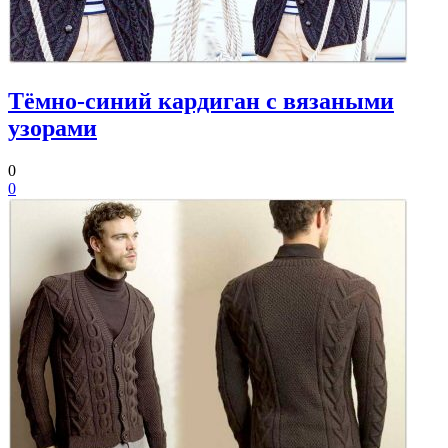
Тёмно-синий кардиган с вязаными
узорами
0
0