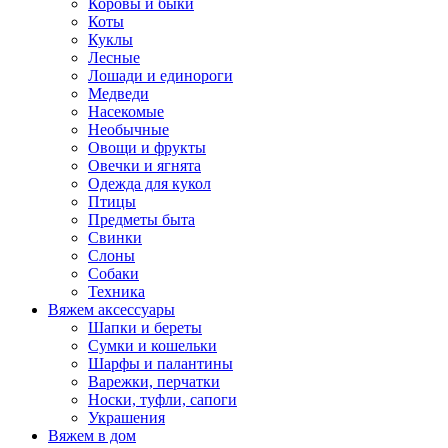
Коровы и быки
Коты
Куклы
Лесные
Лошади и единороги
Медведи
Насекомые
Необычные
Овощи и фрукты
Овечки и ягнята
Одежда для кукол
Птицы
Предметы быта
Свинки
Слоны
Собаки
Техника
Вяжем аксессуары
Шапки и береты
Сумки и кошельки
Шарфы и палантины
Варежки, перчатки
Носки, туфли, сапоги
Украшения
Вяжем в дом