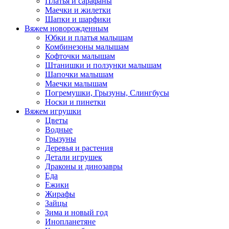
Платья и сарафаны
Маечки и жилетки
Шапки и шарфики
Вяжем новорожденным
Юбки и платья малышам
Комбинезоны малышам
Кофточки малышам
Штанишки и ползунки малышам
Шапочки малышам
Маечки малышам
Погремушки, Грызуны, Слингбусы
Носки и пинетки
Вяжем игрушки
Цветы
Водные
Грызуны
Деревья и растения
Детали игрушек
Драконы и динозавры
Еда
Ежики
Жирафы
Зайцы
Зима и новый год
Инопланетяне