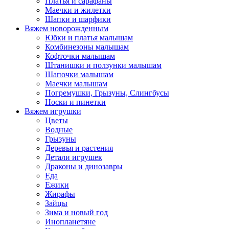
Платья и сарафаны
Маечки и жилетки
Шапки и шарфики
Вяжем новорожденным
Юбки и платья малышам
Комбинезоны малышам
Кофточки малышам
Штанишки и ползунки малышам
Шапочки малышам
Маечки малышам
Погремушки, Грызуны, Слингбусы
Носки и пинетки
Вяжем игрушки
Цветы
Водные
Грызуны
Деревья и растения
Детали игрушек
Драконы и динозавры
Еда
Ежики
Жирафы
Зайцы
Зима и новый год
Инопланетяне