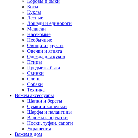
Коровы и быки
Коты
Куклы
Лесные
Лошади и единороги
Медведи
Насекомые
Необычные
Овощи и фрукты
Овечки и ягнята
Одежда для кукол
Птицы
Предметы быта
Свинки
Слоны
Собаки
Техника
Вяжем аксессуары
Шапки и береты
Сумки и кошельки
Шарфы и палантины
Варежки, перчатки
Носки, туфли, сапоги
Украшения
Вяжем в дом