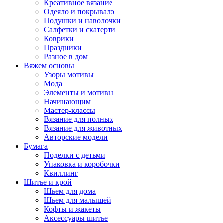
Креативное вязание
Одеяло и покрывало
Подушки и наволочки
Салфетки и скатерти
Коврики
Праздники
Разное в дом
Вяжем основы
Узоры мотивы
Мода
Элементы и мотивы
Начинающим
Мастер-классы
Вязание для полных
Вязание для животных
Авторские модели
Бумага
Поделки с детьми
Упаковка и коробочки
Квиллинг
Шитье и крой
Шьем для дома
Шьем для малышей
Кофты и жакеты
Аксессуары шитье