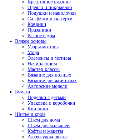
Креативное вязание
Одеяло и покрывало
Подушки и наволочки
Салфетки и скатерти
Коврики
Праздники
Разное в дом
Вяжем основы
Узоры мотивы
Мода
Элементы и мотивы
Начинающим
Мастер-классы
Вязание для полных
Вязание для животных
Авторские модели
Бумага
Поделки с детьми
Упаковка и коробочки
Квиллинг
Шитье и крой
Шьем для дома
Шьем для малышей
Кофты и жакеты
Аксессуары шитье