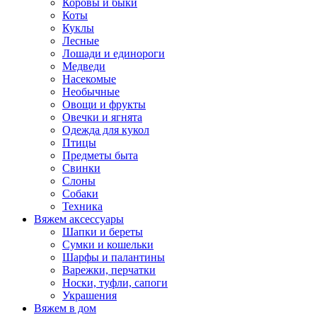
Коровы и быки
Коты
Куклы
Лесные
Лошади и единороги
Медведи
Насекомые
Необычные
Овощи и фрукты
Овечки и ягнята
Одежда для кукол
Птицы
Предметы быта
Свинки
Слоны
Собаки
Техника
Вяжем аксессуары
Шапки и береты
Сумки и кошельки
Шарфы и палантины
Варежки, перчатки
Носки, туфли, сапоги
Украшения
Вяжем в дом