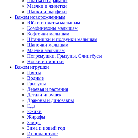
Платья и сарафаны
Маечки и жилетки
Шапки и шарфики
Вяжем новорожденным
Юбки и платья малышам
Комбинезоны малышам
Кофточки малышам
Штанишки и ползунки малышам
Шапочки малышам
Маечки малышам
Погремушки, Грызуны, Слингбусы
Носки и пинетки
Вяжем игрушки
Цветы
Водные
Грызуны
Деревья и растения
Детали игрушек
Драконы и динозавры
Еда
Ежики
Жирафы
Зайцы
Зима и новый год
Инопланетяне