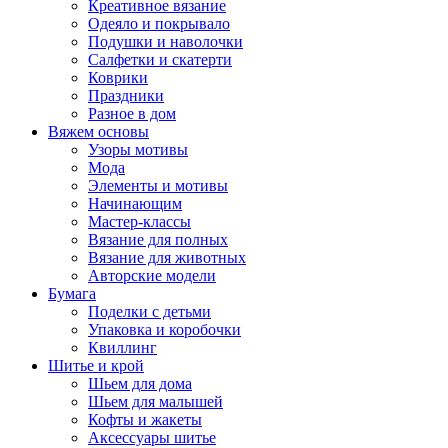
Креативное вязание
Одеяло и покрывало
Подушки и наволочки
Салфетки и скатерти
Коврики
Праздники
Разное в дом
Вяжем основы
Узоры мотивы
Мода
Элементы и мотивы
Начинающим
Мастер-классы
Вязание для полных
Вязание для животных
Авторские модели
Бумага
Поделки с детьми
Упаковка и коробочки
Квиллинг
Шитье и крой
Шьем для дома
Шьем для малышей
Кофты и жакеты
Аксессуары шитье