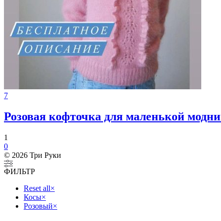
7
Розовая кофточка для маленькой модн
1
0
© 2026 Три Руки
ФИЛЬТР
Reset all
×
Косы
×
Розовый
×