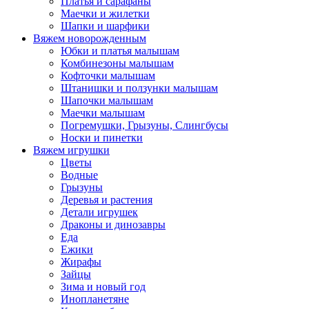
Платья и сарафаны
Маечки и жилетки
Шапки и шарфики
Вяжем новорожденным
Юбки и платья малышам
Комбинезоны малышам
Кофточки малышам
Штанишки и ползунки малышам
Шапочки малышам
Маечки малышам
Погремушки, Грызуны, Слингбусы
Носки и пинетки
Вяжем игрушки
Цветы
Водные
Грызуны
Деревья и растения
Детали игрушек
Драконы и динозавры
Еда
Ежики
Жирафы
Зайцы
Зима и новый год
Инопланетяне