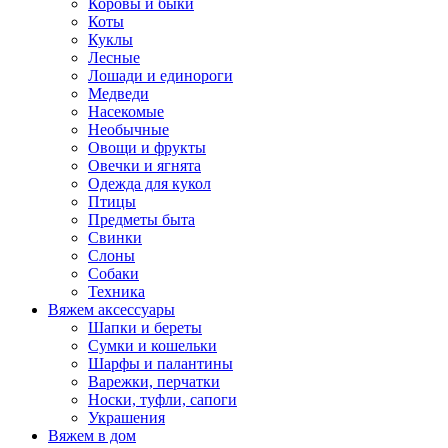
Коровы и быки
Коты
Куклы
Лесные
Лошади и единороги
Медведи
Насекомые
Необычные
Овощи и фрукты
Овечки и ягнята
Одежда для кукол
Птицы
Предметы быта
Свинки
Слоны
Собаки
Техника
Вяжем аксессуары
Шапки и береты
Сумки и кошельки
Шарфы и палантины
Варежки, перчатки
Носки, туфли, сапоги
Украшения
Вяжем в дом