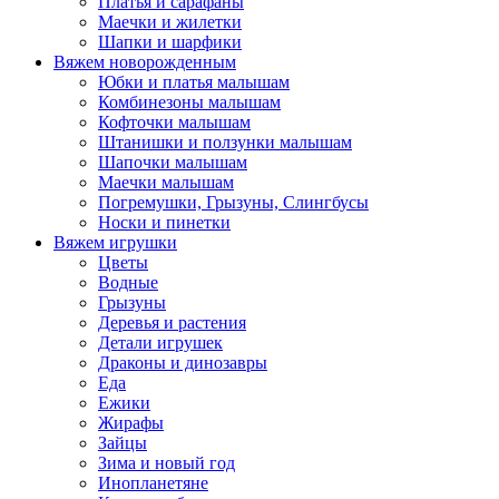
Платья и сарафаны
Маечки и жилетки
Шапки и шарфики
Вяжем новорожденным
Юбки и платья малышам
Комбинезоны малышам
Кофточки малышам
Штанишки и ползунки малышам
Шапочки малышам
Маечки малышам
Погремушки, Грызуны, Слингбусы
Носки и пинетки
Вяжем игрушки
Цветы
Водные
Грызуны
Деревья и растения
Детали игрушек
Драконы и динозавры
Еда
Ежики
Жирафы
Зайцы
Зима и новый год
Инопланетяне