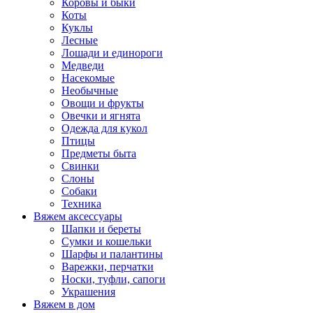
Коровы и быки
Коты
Куклы
Лесные
Лошади и единороги
Медведи
Насекомые
Необычные
Овощи и фрукты
Овечки и ягнята
Одежда для кукол
Птицы
Предметы быта
Свинки
Слоны
Собаки
Техника
Вяжем аксессуары
Шапки и береты
Сумки и кошельки
Шарфы и палантины
Варежки, перчатки
Носки, туфли, сапоги
Украшения
Вяжем в дом