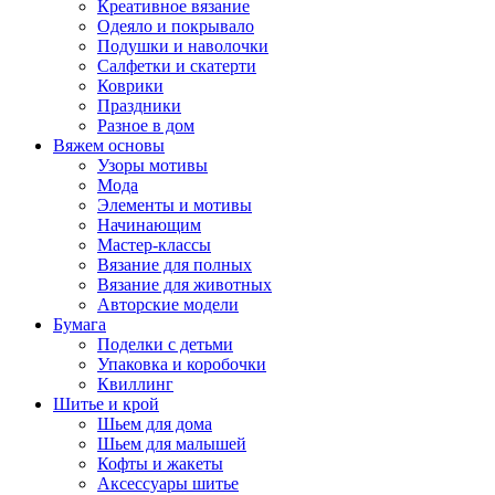
Креативное вязание
Одеяло и покрывало
Подушки и наволочки
Салфетки и скатерти
Коврики
Праздники
Разное в дом
Вяжем основы
Узоры мотивы
Мода
Элементы и мотивы
Начинающим
Мастер-классы
Вязание для полных
Вязание для животных
Авторские модели
Бумага
Поделки с детьми
Упаковка и коробочки
Квиллинг
Шитье и крой
Шьем для дома
Шьем для малышей
Кофты и жакеты
Аксессуары шитье